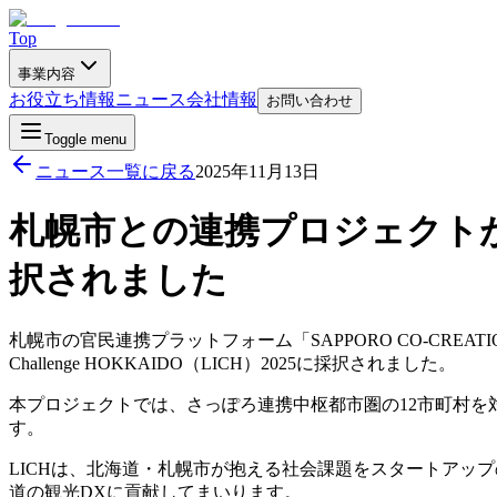
Top
事業内容
お役立ち情報
ニュース
会社情報
お問い合わせ
Toggle menu
ニュース一覧に戻る
2025年11月13日
札幌市との連携プロジェクトが「Loca
択されました
札幌市の官民連携プラットフォーム「SAPPORO CO-CREATI
Challenge HOKKAIDO（LICH）2025に採択されました。
本プロジェクトでは、さっぽろ連携中枢都市圏の12市町村を
す。
LICHは、北海道・札幌市が抱える社会課題をスタートアッ
道の観光DXに貢献してまいります。