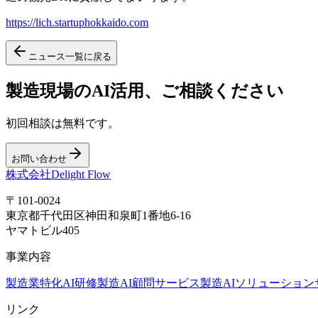
https://lich.startuphokkaido.com
ニュース一覧に戻る
製造現場のAI活用、ご相談ください
初回相談は無料です。
お問い合わせ
株式会社Delight Flow
〒101-0024
東京都千代田区神田和泉町1番地6-16
ヤマトビル405
事業内容
製造業特化AI研修
製造AI顧問サービス
製造AIソリューション
リンク