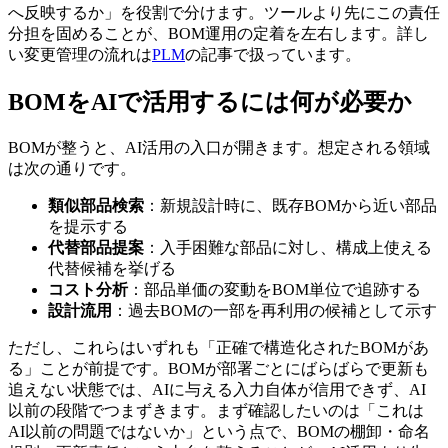
へ反映するか」を役割で分けます。ツールより先にこの責任
分担を固めることが、BOM運用の定着を左右します。詳し
い変更管理の流れは
PLM
の記事で扱っています。
BOMをAIで活用するには何が必要か
BOMが整うと、AI活用の入口が開きます。想定される領域
は次の通りです。
類似部品検索
：新規設計時に、既存BOMから近い部品
を提示する
代替部品提案
：入手困難な部品に対し、構成上使える
代替候補を挙げる
コスト分析
：部品単価の変動をBOM単位で追跡する
設計流用
：過去BOMの一部を再利用の候補として示す
ただし、これらはいずれも「正確で構造化されたBOMがあ
る」ことが前提です。BOMが部署ごとにばらばらで更新も
追えない状態では、AIに与える入力自体が信用できず、AI
以前の段階でつまずきます。まず確認したいのは「これは
AI以前の問題ではないか」という点で、BOMの棚卸・命名