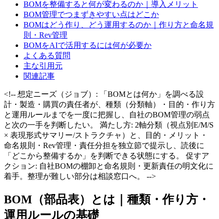
BOMを整備すると何が変わるのか｜導入メリット
BOM管理でつまずきやすい点はどこか
BOMはどう作り、どう運用するのか｜作り方と命名規
則・Rev管理
BOMをAIで活用するには何が必要か
よくある質問
主な引用元
関連記事
<!-- 想定ニーズ（ジョブ）: 「BOMとは何か」を調べる設
計・製造・購買の責任者が、種類（分類軸）・目的・作り方
と運用ルールまでを一度に把握し、自社のBOM管理の弱点
と次の一手を判断したい。 満たし方: 2軸分類（視点別E/M/S
× 表現形式サマリー/ストラクチャ）と、目的・メリット・
命名規則・Rev管理・責任分担を独立節で提示し、読後に
「どこから整備するか」を判断できる状態にする。 促すア
クション: 自社BOMの棚卸と命名規則・更新責任の明文化に
着手。整理が難しい部分は相談窓口へ。 -->
BOM（部品表）とは｜種類・作り方・
運用ルールの基礎