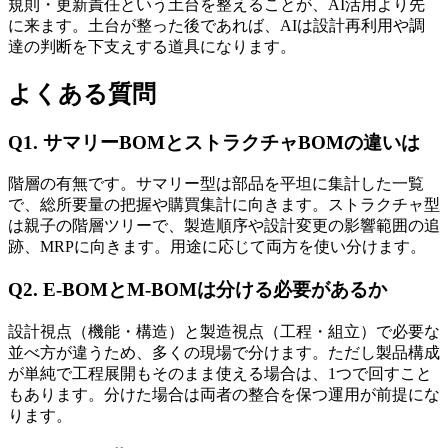
規則・更新責任という土台を整えることが、AI活用より先
に来ます。土台が整った後であれば、AIは設計再利用や調
達の判断を下支えする道具になります。
よくある質問
Q1. サマリーBOMとストラクチャBOMの違いは
階層の有無です。サマリー型は部品を平坦に集計した一覧
で、総所要量の把握や購買集計に向きます。ストラクチャ型
は親子の階層ツリーで、製造順序や設計変更の影響範囲の追
跡、MRPに向きます。用途に応じて両方を使い分けます。
Q2. E-BOMとM-BOMは分ける必要があるか
設計視点（機能・構造）と製造視点（工程・組立）で必要な
並べ方が違うため、多くの現場で分けます。ただし製品構成
が単純で工程展開もそのまま使える場合は、1つで回すこと
もあります。分けた場合は両者の整合を保つ運用が前提にな
ります。