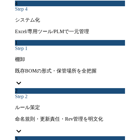
4
Step 4
システム化
Excel/専用ツール/PLMで一元管理
1
Step 1
棚卸
既存BOMの形式・保管場所を全把握
2
Step 2
ルール策定
命名規則・更新責任・Rev管理を明文化
3