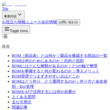
Top
事業内容
お役立ち情報
ニュース
会社情報
お問い合わせ
Toggle menu
目次
BOM（部品表）とは何か｜製品を構成する部品の一覧
BOMは何のためにあるのか｜目的と役割
BOMにはどんな種類があるのか｜2つの軸で整理
BOMを整備すると何が変わるのか｜導入メリット
BOM管理でつまずきやすい点はどこか
BOMはどう作り、どう運用するのか｜作り方と命名規
則・Rev管理
BOMをAIで活用するには何が必要か
よくある質問
主な引用元
関連記事