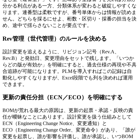
分かる利点がある一方、分類体系が変わると破綻しやすくな
ります。連番型は柔軟ですが、番号単体からは情報が読めま
せん。どちらを採るにせよ、桁数・区切り・採番の担当を決
め、途中で揺らさないことが要点です。
Rev管理（世代管理）のルールを決める
設計変更を追えるように、リビジョン記号（Rev.A、
Rev.B）と発効日、変更理由をセットで残します。「いつか
らどの版が有効か」を明確にすると、過去仕様の再現や不具
合追跡が可能になります。PLMを導入すればこの記録は自
動化しやすくなりますが、Excel段階でも列を決めれば運用
できます。
更新の責任分担（ECN／ECO）を明確にする
BOMが荒れる最大の原因は、更新の起票・承認・反映の責
任が曖昧なことにあります。設計変更を扱う仕組みとして
ECN（Engineering Change Notice、変更通知）と
ECO（Engineering Change Order、変更命令）があり、「誰が
変更を起票し、誰が影響を評価し、誰が承認し、いつBOM