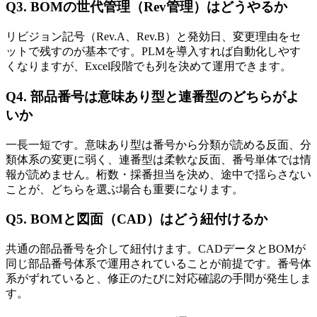
Q3. BOMの世代管理（Rev管理）はどうやるか
リビジョン記号（Rev.A、Rev.B）と発効日、変更理由をセ
ットで残すのが基本です。PLMを導入すれば自動化しやす
くなりますが、Excel段階でも列を決めて運用できます。
Q4. 部品番号は意味あり型と連番型のどちらがよ
いか
一長一短です。意味あり型は番号から分類が読める反面、分
類体系の変更に弱く、連番型は柔軟な反面、番号単体では情
報が読めません。桁数・採番担当を決め、途中で揺らさない
ことが、どちらを選ぶ場合も重要になります。
Q5. BOMと図面（CAD）はどう紐付けるか
共通の部品番号を介して紐付けます。CADデータとBOMが
同じ部品番号体系で運用されていることが前提です。番号体
系がずれていると、修正のたびに対応確認の手間が発生しま
す。