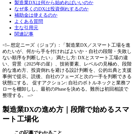
製造業DXは何から始めればいいのか
なぜ多くのDXは投資倒れするのか
補助金は使えるのか
よくある質問
主な引用元
関連記事
<!-- 想定ニーズ（ジョブ）: 「製造業DX／スマート工場を進
めたいが、何から手を付ければよいか・自社の段階・失敗し
ない順序を判断したい」 満たし方: DXとスマート工場の違
い、背景（2025年の崖）、技術要素、レベルの見極め、段階
的な進め方、投資倒れを避ける設計判断を、公的出典と支援
事例で提示。読後、自社のフェーズと次の一手を判断できる
状態にする。 促すアクション: 自社のボトルネックと業務フ
ローを棚卸しし、最初のPhaseを決める。難所は初回相談で
整理する。 -->
製造業DXの進め方｜段階で始めるスマ
ート工場化
この記事でわかること