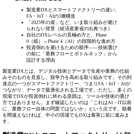
製造業DXとスマートファクトリーの違い、
FA・IoT・AIの3層構造
「2025年の崖」など、いま取り組みが避け
られない背景（経済産業省の出典つき）
自社のDXレベルの見極め方と、Phase
0（紙）→Phase 4（AI）の段階的な進め方
投資倒れを避けるための順序——技術選び
の前に「業務フローとボトルネック」から
設計する理由
製造業DXとは、デジタル技術とデータで生産や業務の仕組
みそのものを見直し、競争力を高める取り組みです。その到
達点の一つがスマートファクトリー、つまりFA・IoT・AIが
つながり、データで最適化される工場です。ただし、多くの
現場でDXが投資倒れに終わる原因は、ツールや技術の選び
方ではありません。まず確認したいのは「これはAI・IT以前
に、業務フロー自体の問題ではないか」という点です。順番
を間違えなければ、中小の現場でもDXは着実に前に進みま
す。