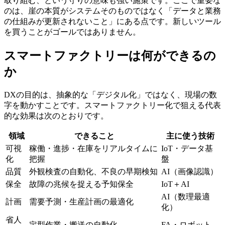
取り組む、という守りの意味も強い施策です。ここで重要な
のは、崖の本質がシステムそのものではなく「データと業務
の仕組みが更新されないこと」にある点です。新しいツール
を買うことがゴールではありません。
スマートファクトリーは何ができるの
か
DXの目的は、抽象的な「デジタル化」ではなく、現場の数
字を動かすことです。スマートファクトリー化で狙える代表
的な効果は次のとおりです。
領域
できること
主に使う技術
可視
稼働・進捗・在庫をリアルタイムに
IoT・データ基
化
把握
盤
品質
外観検査の自動化、不良の早期検知
AI（画像認識）
保全
故障の兆候を捉える予知保全
IoT＋AI
AI（数理最適
計画
需要予測・生産計画の最適化
化）
省人
定型作業・搬送の自動化
FA・ロボット