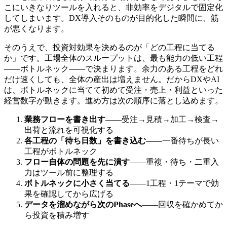
こにいきなりツールを入れると、非効率をデジタルで固定化
してしまいます。DX導入そのものが目的化した瞬間に、筋
が悪くなります。
そのうえで、投資対効果を決めるのが「どの工程に当てる
か」です。工場全体のスループットは、最も能力の低い工程
——ボトルネック——で決まります。余力のある工程をどれ
だけ速くしても、全体の産出は増えません。だからDXやAI
は、ボトルネックに当てて初めて受注・売上・利益といった
経営数字が動きます。進め方は次の順序に落とし込めます。
業務フローを書き出す
——受注→見積→加工→検査→
出荷と流れを可視化する
各工程の「待ち日数」を書き込む
——一番待ちが長い
工程がボトルネック
フロー自体の問題を先に潰す
——重複・待ち・二重入
力はツール前に整理する
ボトルネックに小さく当てる
——1工程・1テーマで効
果を確認してから広げる
データを溜めながら次のPhaseへ
——回収を確かめてか
ら投資を積み増す