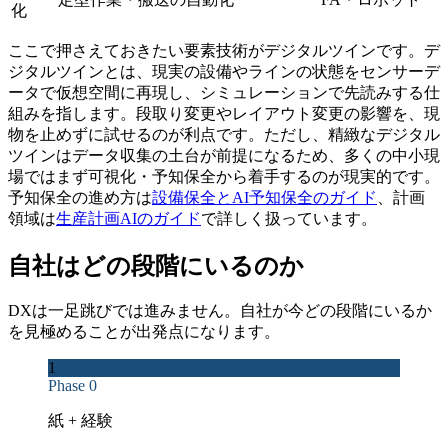
化
ここで押さえておきたい要素技術がデジタルツインです。デ
ジタルツインとは、現実の設備やラインの状態をセンサーデ
ータで仮想空間に再現し、シミュレーションで先読みする仕
組みを指します。段取り変更やレイアウト変更の影響を、現
物を止めずに試せるのが利点です。ただし、精緻なデジタル
ツインはデータ収集の土台が前提になるため、多くの中小現
場ではまず可視化・予知保全から着手するのが現実的です。
予知保全の進め方は
設備保全とAI予知保全のガイド
、計画
領域は
生産計画AIのガイド
で詳しく扱っています。
自社はどの段階にいるのか
DXは一足跳びでは進みません。自社が今どの段階にいるか
を見極めることが出発点になります。
1
Phase 0
紙 + 経験