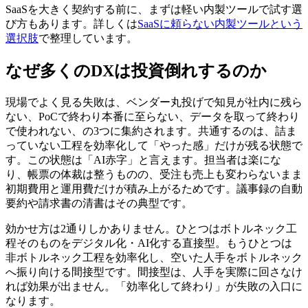
SaaSを大きく契約する前に、まずは軽い内製ツールで試す選
び方もあります。詳しくは
SaaSに頼らない内製ツールという
選択肢
で整理しています。
なぜ多くのDXは投資倒れするのか
現場でよく見る失敗は、ベンダー丸投げで知見が社内に残ら
ない、PoCで終わり本番に至らない、データを取って終わり
で使われない、の3つに集約されます。共通するのは、詰ま
っていない工程を効率化して「やった感」だけが残る状態で
す。この状態は「AI赤字」と言えます。担当者は楽にな
り、帳票の体裁は整うものの、受注も売上も変わらないまま
初期費用と運用費だけが積み上がるためです。議事録の自動
要約や請求書の清書はその典型です。
効かせ方は2通りしかありません。ひとつはボトルネック工
程そのものをデジタル化・AI化する直接型。もうひとつは
非ボトルネック工程を効率化し、空いた人手をボトルネック
へ振り向ける間接型です。間接型は、人手を実際に回さなけ
れば効果が出ません。「効率化して終わり」が失敗の入口に
なります。