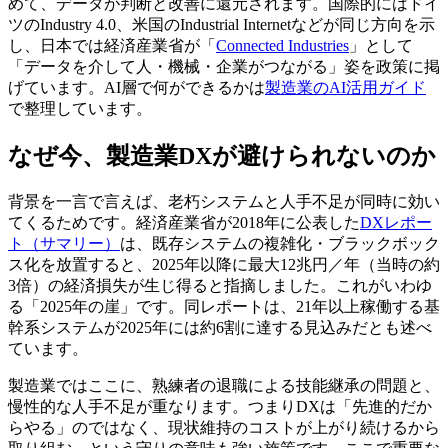
めて、データが判断と改善に還元されます。国際的にはドイ
ツのIndustry 4.0、米国のIndustrial Internetなどが同じ方向を示
し、日本では経済産業省が「
Connected Industries
」として
「データを介して人・機械・企業がつながる」姿を政策に掲
げています。AI層で何ができるかは
製造業のAI活用ガイド
で整理しています。
なぜ今、製造業DXが避けられないのか
背景を一言で言えば、老朽システムと人手不足が同時に効い
てくるためです。経済産業省が2018年に公表した
DXレポー
ト（サマリー）
は、既存システムの複雑化・ブラックボック
ス化を放置すると、2025年以降に最大12兆円／年（当時の約
3倍）の経済損失が生じ得ると指摘しました。これがいわゆ
る「2025年の崖」です。同レポートは、21年以上稼働する基
幹系システムが2025年には約6割に達する見込みだとも述べ
ています。
製造業ではここに、熟練者の退職による技能継承の問題と、
慢性的な人手不足が重なります。つまりDXは「先進的だか
らやる」のではなく、現状維持のコストが上がり続けるから