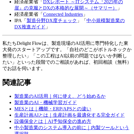
経済産業省「
DXレポート ～ITシステム『2025年の
崖』の克服とDXの本格的な展開～（サマリー）
」
経済産業省「
Connected Industries
」
IPA「
製造分野DX度チェック
」「
中小規模製造業の
DX推進ガイド
」
私たちDelight Flowは、製造現場のAI活用に専門特化した東
大発のスタートアップです。「自社のどこがボトルネックか
整理したい」「この工程はAI以前の問題ではないか判断し
たい」といった段階でのご相談があれば、初回相談（無料）
でお話を伺います。
関連記事
製造業のAI活用｜何に使え、どう始めるか
製造業のAI・機械学習ガイド
MESとは｜機能・ERP/APSとの違い
生産計画AIとは｜生産計画を最適化する完全ガイド
設備保全とは｜AI予知保全の進め方
中小製造業のシステム導入の前に｜内製ツールという
選択肢