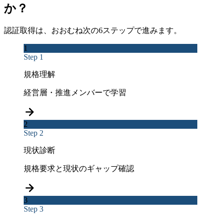
か？
認証取得は、おおむね次の6ステップで進みます。
1
Step 1
規格理解
経営層・推進メンバーで学習
2
Step 2
現状診断
規格要求と現状のギャップ確認
3
Step 3