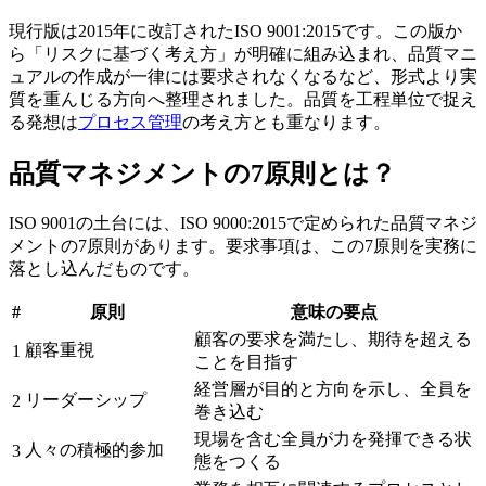
現行版は2015年に改訂されたISO 9001:2015です。この版か
ら「リスクに基づく考え方」が明確に組み込まれ、品質マニ
ュアルの作成が一律には要求されなくなるなど、形式より実
質を重んじる方向へ整理されました。品質を工程単位で捉え
る発想は
プロセス管理
の考え方とも重なります。
品質マネジメントの7原則とは？
ISO 9001の土台には、ISO 9000:2015で定められた品質マネジ
メントの7原則があります。要求事項は、この7原則を実務に
落とし込んだものです。
#
原則
意味の要点
顧客の要求を満たし、期待を超える
顧客重視
1
ことを目指す
経営層が目的と方向を示し、全員を
リーダーシップ
2
巻き込む
現場を含む全員が力を発揮できる状
人々の積極的参加
3
態をつくる