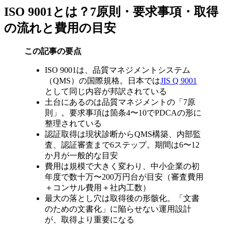
ISO 9001とは？7原則・要求事項・取得
の流れと費用の目安
この記事の要点
ISO 9001は、品質マネジメントシステム
（QMS）の国際規格。日本では
JIS Q 9001
として同じ内容が邦訳されている
土台にあるのは品質マネジメントの「7原
則」。要求事項は箇条4〜10でPDCAの形に
整理されている
認証取得は現状診断からQMS構築、内部監
査、認証審査まで6ステップ。期間は6〜12
か月が一般的な目安
費用は規模で大きく変わり、中小企業の初
年度で数十万〜200万円台が目安（審査費用
＋コンサル費用＋社内工数）
最大の落とし穴は取得後の形骸化。「文書
のための文書化」に陥らせない運用設計
が、取得より重要になる