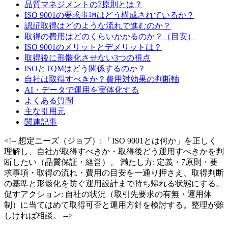
品質マネジメントの7原則とは？
ISO 9001の要求事項はどう構成されているか？
認証取得はどのような流れで進むのか？
取得の費用はどのくらいかかるのか？（目安）
ISO 9001のメリットとデメリットは？
取得後に形骸化させない3つの視点
ISOとTQMはどう関係するのか？
自社は取得すべきか？費用対効果の判断軸
AI・データで運用を実体化する
よくある質問
主な引用元
関連記事
<!-- 想定ニーズ（ジョブ）: 「ISO 9001とは何か」を正しく
理解し、自社が取得すべきか・取得後どう運用すべきかを判
断したい（品質保証・経営）。 満たし方: 定義・7原則・要
求事項・取得の流れ・費用の目安を一通り押さえ、取得判断
の基準と形骸化を防ぐ運用設計まで持ち帰れる状態にする。
促すアクション: 自社の状況（取引先要求の有無・運用体
制）に当てはめて取得可否と運用方針を検討する。整理が難
しければ相談。 -->