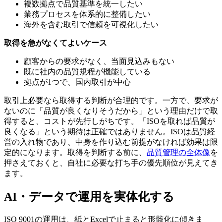
複数拠点で品質基準を統一したい
業務プロセスを体系的に整備したい
海外を含む取引で信頼を可視化したい
取得を急がなくてよいケース
顧客からの要求がなく、当面見込みもない
既に社内の品質規程が機能している
拠点が1つで、国内取引が中心
取引上必要なら取得する判断が合理的です。一方で、要求が
ないのに「品質が良くなりそうだから」という理由だけで取
得すると、コストが先行しがちです。「ISOを取れば品質が
良くなる」という期待は正確ではありません。ISOは品質経
営の入れ物であり、中身を作り込む前提がなければ効果は限
定的になります。取得を判断する前に、
品質管理の全体像
を
押さえておくと、自社に必要な打ち手の優先順位が見えてき
ます。
AI・データで運用を実体化する
ISO 9001の運用は、紙とExcelで止まると形骸化に傾きま