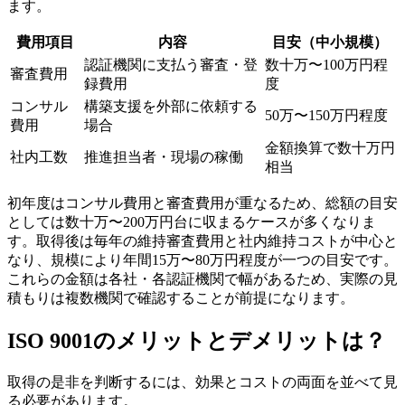
ます。
費用項目
内容
目安（中小規模）
認証機関に支払う審査・登
数十万〜100万円程
審査費用
録費用
度
コンサル
構築支援を外部に依頼する
50万〜150万円程度
費用
場合
金額換算で数十万円
社内工数
推進担当者・現場の稼働
相当
初年度はコンサル費用と審査費用が重なるため、総額の目安
としては数十万〜200万円台に収まるケースが多くなりま
す。取得後は毎年の維持審査費用と社内維持コストが中心と
なり、規模により年間15万〜80万円程度が一つの目安です。
これらの金額は各社・各認証機関で幅があるため、実際の見
積もりは複数機関で確認することが前提になります。
ISO 9001のメリットとデメリットは？
取得の是非を判断するには、効果とコストの両面を並べて見
る必要があります。