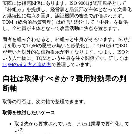
実際には補完関係にあります。ISO 9001は認証規格として
「枠組み」を提供し、経営層と品質部が主体となって文書化
と継続性に焦点を置き、認証機関の審査で評価されます。
TQM（総合的品質管理）は経営思想として「中身」を提供
し、全社員が主体となって改善活動に焦点を置きます。
両者を組み合わせると、枠組みと中身がそろいます。ISOだ
けを取ってTQMの思想が無いと形骸化し、TQMだけでISO
が無いと対外的な信頼提示が弱くなります。つまり、ISOと
いう入れ物に、TQMという中身を注ぐ関係です。詳しくは
TQMの考え方と進め方
で整理しています。
自社は取得すべきか？費用対効果の判
断軸
取得の可否は、次の軸で整理できます。
取得を検討したいケース
取引先から要求されている、または業界で要件化して
いる