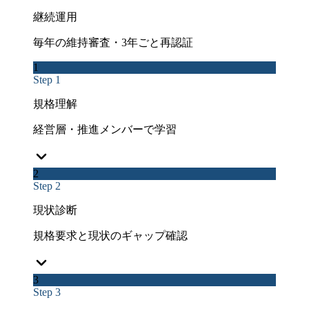
継続運用
毎年の維持審査・3年ごと再認証
1
Step 1
規格理解
経営層・推進メンバーで学習
2
Step 2
現状診断
規格要求と現状のギャップ確認
3
Step 3