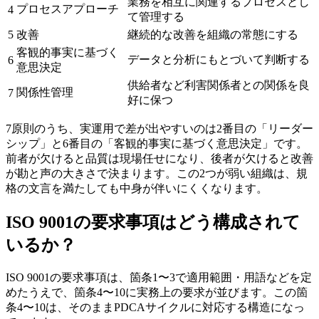
業務を相互に関連するプロセスとし
プロセスアプローチ
4
て管理する
5
改善
継続的な改善を組織の常態にする
客観的事実に基づく
データと分析にもとづいて判断する
6
意思決定
供給者など利害関係者との関係を良
関係性管理
7
好に保つ
7原則のうち、実運用で差が出やすいのは2番目の「リーダー
シップ」と6番目の「客観的事実に基づく意思決定」です。
前者が欠けると品質は現場任せになり、後者が欠けると改善
が勘と声の大きさで決まります。この2つが弱い組織は、規
格の文言を満たしても中身が伴いにくくなります。
ISO 9001の要求事項はどう構成されて
いるか？
ISO 9001の要求事項は、箇条1〜3で適用範囲・用語などを定
めたうえで、箇条4〜10に実務上の要求が並びます。この箇
条4〜10は、そのままPDCAサイクルに対応する構造になっ