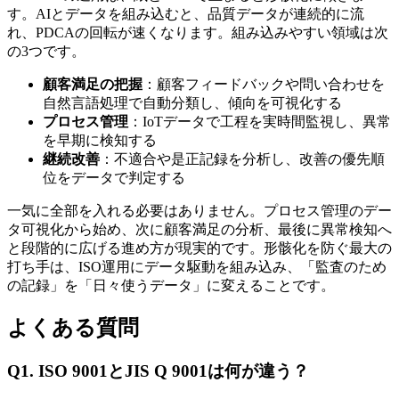
す。AIとデータを組み込むと、品質データが連続的に流
れ、PDCAの回転が速くなります。組み込みやすい領域は次
の3つです。
顧客満足の把握
：顧客フィードバックや問い合わせを
自然言語処理で自動分類し、傾向を可視化する
プロセス管理
：IoTデータで工程を実時間監視し、異常
を早期に検知する
継続改善
：不適合や是正記録を分析し、改善の優先順
位をデータで判定する
一気に全部を入れる必要はありません。プロセス管理のデー
タ可視化から始め、次に顧客満足の分析、最後に異常検知へ
と段階的に広げる進め方が現実的です。形骸化を防ぐ最大の
打ち手は、ISO運用にデータ駆動を組み込み、「監査のため
の記録」を「日々使うデータ」に変えることです。
よくある質問
Q1. ISO 9001とJIS Q 9001は何が違う？