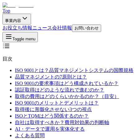
Top
事業内容
お役立ち情報
ニュース
会社情報
お問い合わせ
Toggle menu
目次
ISO 9001とは？品質マネジメントシステムの国際規格
品質マネジメントの7原則とは？
ISO 9001の要求事項はどう構成されているか？
認証取得はどのような流れで進むのか？
取得の費用はどのくらいかかるのか？（目安）
ISO 9001のメリットとデメリットは？
取得後に形骸化させない3つの視点
ISOとTQMはどう関係するのか？
自社は取得すべきか？費用対効果の判断軸
AI・データで運用を実体化する
よくある質問