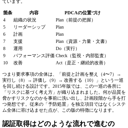
ています。
箇条
内容
PDCAの位置づけ
4
組織の状況
Plan（前提の把握）
5
リーダーシップ
Plan
6
計画
Plan
7
支援
Plan（資源・力量・文書）
8
運用
Do（実行）
9
パフォーマンス評価
Check（監視・内部監査）
10
改善
Act（是正・継続的改善）
つまり要求事項の全体は、「前提と計画を整え（4〜7）→
実行し（8）→ 評価し（9）→ 改善する（10）」という一巡
を回し続ける設計です。2015年版では、この一巡の各所に
「リスクに基づく考え方」が織り込まれました。何が品質を
脅かすリスクなのかを事前に洗い出し、計画段階から手を打
つ発想です。従来の「予防処置」を独立項目ではなくシステ
ム全体に溶け込ませた点が、この版の特徴になります。
認証取得はどのような流れで進むの