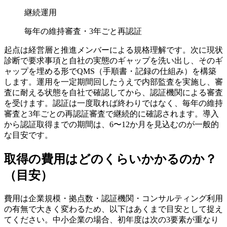
継続運用
毎年の維持審査・3年ごと再認証
起点は経営層と推進メンバーによる規格理解です。次に現状
診断で要求事項と自社の実態のギャップを洗い出し、そのギ
ャップを埋める形でQMS（手順書・記録の仕組み）を構築
します。運用を一定期間回したうえで内部監査を実施し、審
査に耐える状態を自社で確認してから、認証機関による審査
を受けます。認証は一度取れば終わりではなく、毎年の維持
審査と3年ごとの再認証審査で継続的に確認されます。導入
から認証取得までの期間は、6〜12か月を見込むのが一般的
な目安です。
取得の費用はどのくらいかかるのか？
（目安）
費用は企業規模・拠点数・認証機関・コンサルティング利用
の有無で大きく変わるため、以下はあくまで目安として捉え
てください。中小企業の場合、初年度は次の3要素が重なり