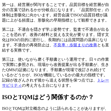
第一は、経営層が関与することです。品質目標を経営層が自
分の言葉で語れるかが分岐点になります。「品質部任せ」の
体制は形骸化に向かいます。経営会議でISOの品質目標が議
題に上がる頻度は、形骸化の早期指標として観察できます。
第二は、不適合を隠さず学ぶ姿勢です。監査で不適合が出る
ことを恐れず、改善の材料と捉える文化が要ります。隠す文
化はISOの目的に逆行し、長期的には品質問題の温床になり
ます。不適合の再発防止は、
不良率・歩留まりの改善
とも直
結する実務です。
第三は、使いながら磨く手順書という運用です。日々の作業
で実際に参照され、現場から改善提案が出る手順書が、生き
たQMSの証拠になります。手順書が現場で改訂され続けて
いるかどうかが、ISOが機能しているかの最大の指標です。
記録が改ざんされず後から追える状態を保つ点では、
トレー
サビリティ
の考え方も土台になります。
ISOとTQMはどう関係するのか？
ISOとTQMは対立概念のように語られることがありますが、