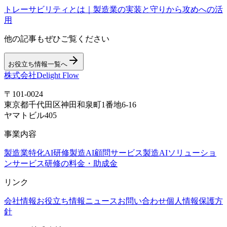
トレーサビリティとは｜製造業の実装と守りから攻めへの活
用
他の記事もぜひご覧ください
お役立ち情報一覧へ
株式会社Delight Flow
〒101-0024
東京都千代田区神田和泉町1番地6-16
ヤマトビル405
事業内容
製造業特化AI研修
製造AI顧問サービス
製造AIソリューショ
ンサービス
研修の料金・助成金
リンク
会社情報
お役立ち情報
ニュース
お問い合わせ
個人情報保護方
針