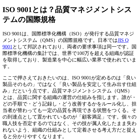
ISO 9001とは？品質マネジメントシス
テムの国際規格
ISO 9001は、国際標準化機構（ISO）が発行する品質マネジ
メントシステム（QMS）の国際規格です。日本では
JIS Q
9001
として邦訳されており、両者の要求事項は同一です。国
際標準化機構の集計では、世界で100万を超える組織が認証
を取得しており、製造業を中心に幅広い業界で使われていま
す。
ここで押さえておきたいのは、ISO 9001が定めるのは「良い
製品そのもの」ではなく「良い製品を安定して生み出す仕組
み」だという点です。品質マネジメントシステム（QMS）
とは、品質に関する組織の運営の仕組みを指します。誰が・
どの手順で・どう記録し・どう改善するかをルール化し、担
当者が替わっても一定の品質を再現できる状態をつくる。そ
の到達点として置かれているのが「顧客満足」です。個々の
職人技を否定するのではなく、その技が属人化したまま失わ
れないよう、組織の仕組みとして定着させる考え方だと捉え
ると分かりやすくなります。