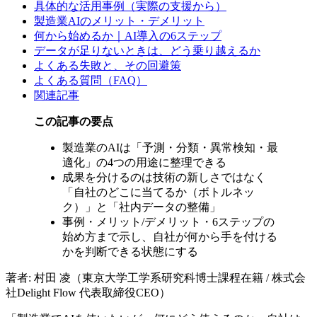
具体的な活用事例（実際の支援から）
製造業AIのメリット・デメリット
何から始めるか｜AI導入の6ステップ
データが足りないときは、どう乗り越えるか
よくある失敗と、その回避策
よくある質問（FAQ）
関連記事
この記事の要点
製造業のAIは「予測・分類・異常検知・最
適化」の4つの用途に整理できる
成果を分けるのは技術の新しさではなく
「自社のどこに当てるか（ボトルネッ
ク）」と「社内データの整備」
事例・メリット/デメリット・6ステップの
始め方まで示し、自社が何から手を付ける
かを判断できる状態にする
著者: 村田 凌（東京大学工学系研究科博士課程在籍 / 株式会
社Delight Flow 代表取締役CEO）