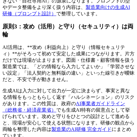
きない「自社専用AI」の源泉になります。プロンプトの型
やデータ整備をより深く扱う内容は、
製造業向けの生成AI
研修（プロンプト設計）
で整理しています。
原則3：攻め（活用）と守り（セキュリティ）は両
輪
AI活用は、**攻め（利益向上）と守り（情報セキュリテ
ィ）**がそろって初めて安定した成果につながります。片方
だけでは現場が止まります。図面・仕様書・顧客情報を扱う
製造業では、「どの情報なら入力してよいか」「学習させな
い設定」「法人契約と無料版の違い」といった線引きが曖昧
だと、不安で手が動きません。
生成AIは入力に対して出力が一定に決まらず、事実と異な
る情報をもっともらしく返す「ハルシネーション」のリスク
があります。この性質は、政府の
AI事業者ガイドライン
（総務省・経済産業省）
でも生成AI特有の留意点として挙
げられています。攻めと守りをひとつの設計として進める
と、現場が安心して使える状態になります。研修の観点から
両輪を整理した内容は
製造業のAI研修 完全ガイド
にまとめ
ています。