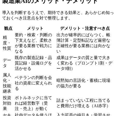
製造業AIのメリット・デメリット
導入を判断するうえで、期待できる効果と、あらかじめ知っ
ておくべき注意点を対で整理します。
観点
メリット
デメリット・注意すべき点
要約・検索・判断の
出力が確率的にばらつく。帳
精
下支えなど、柔軟さ
簿計算・定型転記など厳密な
度・
が要る業務で戦力に
正確性が要る業務には向かな
性質
なる
い
既存の製造記録・品
成果はデータの質と量で大き
デー
質記録・設備ログを
く変わる（プロンプト1割・デ
タ
活かせる
ータ9割）
属人
ベテランの判断を会
化・
暗黙知の言語化・蓄積に現場
社の資産に変えられ
技能
の協力が要る
る
継承
投資
ボトルネックに当て
詰まっていない工程に当てる
対効
れば経営数字（受
と費用だけ増える（AI赤字）
果
注・売上）が動く
セキ
社内データを使うほ
入力可否の線引き・学習させ