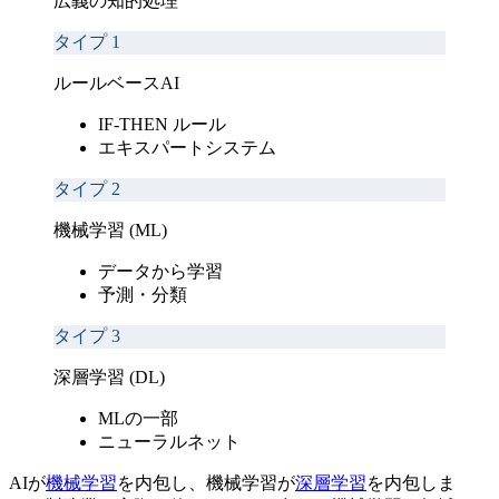
広義の知的処理
タイプ
1
ルールベースAI
IF-THEN ルール
エキスパートシステム
タイプ
2
機械学習 (ML)
データから学習
予測・分類
タイプ
3
深層学習 (DL)
MLの一部
ニューラルネット
AIが
機械学習
を内包し、機械学習が
深層学習
を内包しま