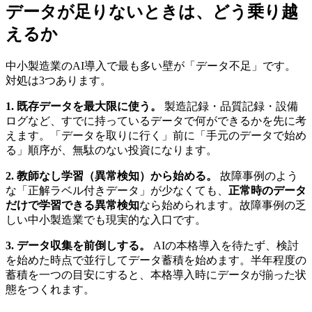
データが足りないときは、どう乗り越
えるか
中小製造業のAI導入で最も多い壁が「データ不足」です。
対処は3つあります。
1. 既存データを最大限に使う。
製造記録・品質記録・設備
ログなど、すでに持っているデータで何ができるかを先に考
えます。「データを取りに行く」前に「手元のデータで始め
る」順序が、無駄のない投資になります。
2. 教師なし学習（異常検知）から始める。
故障事例のよう
な「正解ラベル付きデータ」が少なくても、
正常時のデータ
だけで学習できる異常検知
なら始められます。故障事例の乏
しい中小製造業でも現実的な入口です。
3. データ収集を前倒しする。
AIの本格導入を待たず、検討
を始めた時点で並行してデータ蓄積を始めます。半年程度の
蓄積を一つの目安にすると、本格導入時にデータが揃った状
態をつくれます。