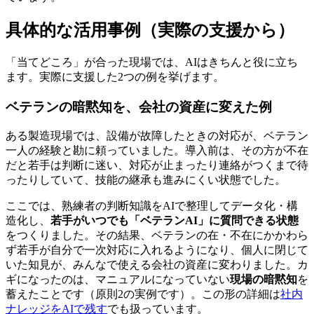
具体的な活用事例（実際の支援から）
「当てどころ」が合った現場では、AIはきちんと役に立ち
ます。実際に支援した2つの例を挙げます。
ベテランの暗黙知を、会社の資産に変えた例
ある製造現場では、設備が故障したときの対応が、ベテラン
一人の経験と勘に頼っていました。導入前は、その方が不在
だと若手は判断に迷い、対応が止まったり連絡がつくまで待
ったりしていて、技能の継承も進みにくい状態でした。
ここでは、熟練者の判断知識をAIで整理してデータ化・構
造化し、
若手がいつでも「ベテランAI」に質問できる状態
をつくりました。その結果、ベテランの在・不在にかかわら
ず若手が自分で一次対応に入れるようになり、個人に閉じて
いた知見が、みんなで使える会社の資産に変わりました。カ
ギになったのは、マニュアルになっていない
現場の暗黙知
を
蓄えたことです（原則2の実例です）。この形の詳細は
社内
ナレッジをAIで残す
でも扱っています。