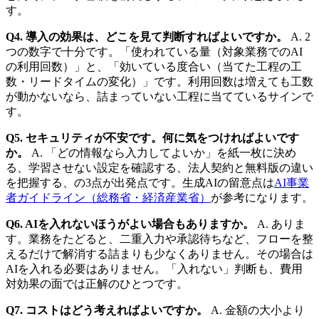
す。
Q4. 導入の効果は、どこを見て判断すればよいですか。
A. 2
つの数字で十分です。「使われている量（対象業務でのAI
の利用回数）」と、「効いている度合い（当てた工程の工
数・リードタイムの変化）」です。利用回数は増えても工数
が動かないなら、詰まっていない工程に当てているサインで
す。
Q5. セキュリティが不安です。何に気をつければよいです
か。
A. 「どの情報なら入力してよいか」を紙一枚に決め
る、学習させない設定を確認する、法人契約と無料版の違い
を把握する、の3点が出発点です。生成AIの留意点は
AI事業
者ガイドライン（総務省・経済産業省）
が参考になります。
Q6. AIを入れないほうがよい場合もありますか。
A. ありま
す。業務をたどると、二重入力や承認待ちなど、フローを整
えるだけで解消する詰まりも少なくありません。その場合は
AIを入れる必要はありません。「入れない」判断も、費用
対効果の面では正解のひとつです。
Q7. コストはどう考えればよいですか。
A. 金額の大小より