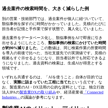
過去案件の検索時間を、大きく減らした例
別の営業・技術部門では、過去案件が個人に紐づいていて、
類似事例を探すのに時間がかかっていました。見積のたびに
担当者が記憶と手作業で探す状態で、属人化していました。
過去案件をデータベース化し、類似事例をAIで即座に引き
出せるようにしたところ、
類似事例の検索にかけていた時間
が約90%減りました
。この数値は、同じ検索作業の所要時間
を導入の前後で比べた、当社支援先での実測値です。見積の
根拠もすぐ示せるようになり、担当者以外でも対応できるよ
うになりました。過去資料の検索は、生成AIが得意とする
領域です。
いずれも共通するのは、「AIを使うこと」自体が目的では
なく、
実際に詰まっていた工程に当てた
という点です。な
お、製造業のAI・DX活用の公的な資料としては、独立行政
法人IPAの
製造業DXの取り組み
や、経済産業省
「Connected
Industries」
の議論が参考になります。