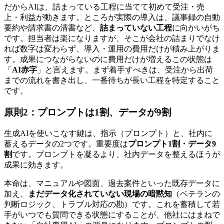
だからAIは、詰まっている工程に当てて初めて受注・売
上・利益が動きます。ところが実際の導入は、議事録の自動
要約や請求書の清書など、
詰まっていない工程
に向かいがち
です。担当者は楽になりますが、そこが会社の詰まりでなけ
れば数字は変わらず、導入・運用の費用だけが積み上がりま
す。成果につながらないのに費用だけが増えるこの状態は
「
AI赤字
」と言えます。まず着手すべきは、受注から出荷
までの流れを書き出し、一番待ちが長い工程を特定すること
です。
原則2：プロンプトは1割、データが9割
生成AIを使いこなす鍵は、指示（プロンプト）と、社内に
蓄えるデータの2つです。重要度は
プロンプト1割・データ9
割
です。プロンプトを凝るより、社内データを整えるほうが
成果に効きます。
本命は、マニュアルや図面、過去案件といった既存データに
加え、
まだデータ化されていない現場の暗黙知
（ベテランの
判断ロジック、トラブル対応の勘）です。これを蓄積して若
手がいつでも質問できる状態にすることが、他社にはまねで