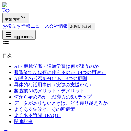
Top
事業内容
お役立ち情報
ニュース
会社情報
お問い合わせ
Toggle menu
目次
AI・機械学習・深層学習は何が違うのか
製造業でAIは何に使えるのか（4つの用途）
AI導入の成否を分ける、3つの原則
具体的な活用事例（実際の支援から）
製造業AIのメリット・デメリット
何から始めるか｜AI導入の6ステップ
データが足りないときは、どう乗り越えるか
よくある失敗と、その回避策
よくある質問（FAQ）
関連記事