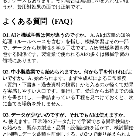
る」ケースもあります。その場合は無理にAIを入れないほ
うが、費用対効果の面では正解です。
よくある質問（FAQ）
Q1. AIと機械学習は何が違うのですか。
A. AIは広義の知的
処理（ルールベースを含む）を指し、機械学習はその一部
で、データから規則性を学ぶ手法です。AIが機械学習を内
包する関係です。製造業で使われるAIの多くは機械学習の
領域にあります。
Q2. 中小製造業でも始められますか。何から手を付ければよ
いですか。
A. 始められます。まず生成AIによる日常業務
（要約・下書き・過去資料の検索）から入るのが軽くて効果
を実感しやすい入口です。並行して、受注から出荷までの流
れを書き出し、一番詰まっている工程を見つけておくと、次
に当てる場所を外しません。
Q3. データが少ないのですが、それでもAIは使えますか。
A. 使えます。正常時のデータだけで学習できる異常検知か
ら始める、既存の製造・品質・設備記録を活かす、検討開始
と同時にデータ蓄積を前倒しする、の3つで乗り越えられま