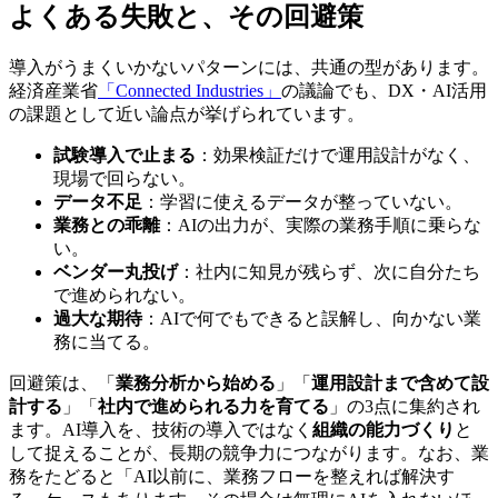
よくある失敗と、その回避策
導入がうまくいかないパターンには、共通の型があります。
経済産業省
「Connected Industries」
の議論でも、DX・AI活用
の課題として近い論点が挙げられています。
試験導入で止まる
：効果検証だけで運用設計がなく、
現場で回らない。
データ不足
：学習に使えるデータが整っていない。
業務との乖離
：AIの出力が、実際の業務手順に乗らな
い。
ベンダー丸投げ
：社内に知見が残らず、次に自分たち
で進められない。
過大な期待
：AIで何でもできると誤解し、向かない業
務に当てる。
回避策は、「
業務分析から始める
」「
運用設計まで含めて設
計する
」「
社内で進められる力を育てる
」の3点に集約され
ます。AI導入を、技術の導入ではなく
組織の能力づくり
と
して捉えることが、長期の競争力につながります。なお、業
務をたどると「AI以前に、業務フローを整えれば解決す