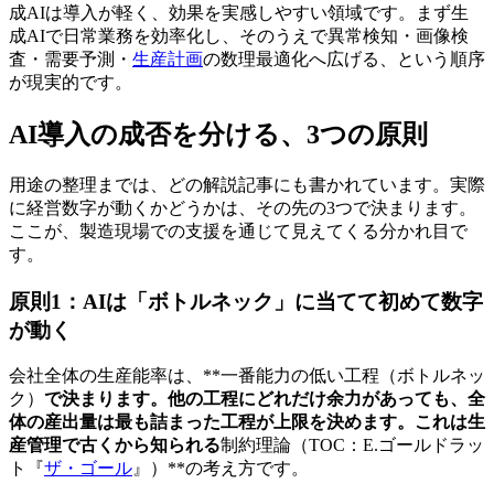
成AIは導入が軽く、効果を実感しやすい領域です。まず生
成AIで日常業務を効率化し、そのうえで異常検知・画像検
査・需要予測・
生産計画
の数理最適化へ広げる、という順序
が現実的です。
AI導入の成否を分ける、3つの原則
用途の整理までは、どの解説記事にも書かれています。実際
に経営数字が動くかどうかは、その先の3つで決まります。
ここが、製造現場での支援を通じて見えてくる分かれ目で
す。
原則1：AIは「ボトルネック」に当てて初めて数字
が動く
会社全体の生産能率は、**一番能力の低い工程（ボトルネッ
ク）
で決まります。他の工程にどれだけ余力があっても、全
体の産出量は最も詰まった工程が上限を決めます。これは生
産管理で古くから知られる
制約理論（TOC：E.ゴールドラッ
ト『
ザ・ゴール
』）**の考え方です。