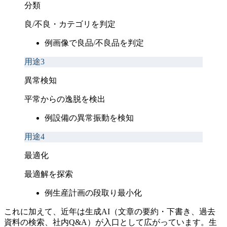
分類
良/不良・カテゴリを判定
例
画像で良品/不良品を判定
用途3
異常検知
平常からの逸脱を検出
例
設備の異常振動を検知
用途4
最適化
最適解を探索
例
生産計画の段取り最小化
これに加えて、近年は生成AI（文章の要約・下書き、過去
資料の検索、社内Q&A）が入口として広がっています。生