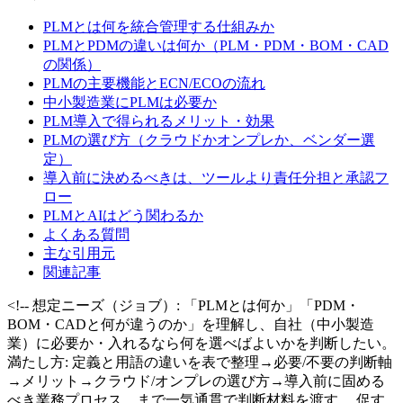
PLMとは何を統合管理する仕組みか
PLMとPDMの違いは何か（PLM・PDM・BOM・CAD
の関係）
PLMの主要機能とECN/ECOの流れ
中小製造業にPLMは必要か
PLM導入で得られるメリット・効果
PLMの選び方（クラウドかオンプレか、ベンダー選
定）
導入前に決めるべきは、ツールより責任分担と承認フ
ロー
PLMとAIはどう関わるか
よくある質問
主な引用元
関連記事
<!-- 想定ニーズ（ジョブ）: 「PLMとは何か」「PDM・
BOM・CADと何が違うのか」を理解し、自社（中小製造
業）に必要か・入れるなら何を選べばよいかを判断したい。
満たし方: 定義と用語の違いを表で整理→必要/不要の判断軸
→メリット→クラウド/オンプレの選び方→導入前に固める
べき業務プロセス、まで一気通貫で判断材料を渡す。 促す