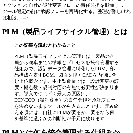
アクション: 自社の設計変更フローの責任分担を棚卸しし、
ツール選定の前に承認フローを言語化する。整理が難しけれ
ば相談。 -->
PLM（製品ライフサイクル管理）とは
この記事を読むとわかること
PLM（製品ライフサイクル管理）は、製品の企
画から廃棄までの情報とプロセスを統合管理する
仕組みで、設計データ管理に特化したPDM、部
品構成を表すBOM、図面を描くCADを内側に含
む上位概念です。中小製造業では、設計変更の頻
度・拠点数・規制対応の有無で必要性が決まりま
す。導入でつまずく最大の原因は、
ECN/ECO（設計変更）の責任分担と承認フロー
を決めないままツールから入ることです。読み終
える頃には、自社にPLMが要るか、要るなら何
を基準に選ぶかの判断軸が手元に残ります。
PLMとは何を統合管理する仕組みか