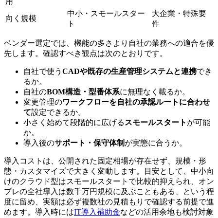
用
中小・スモールスター
大企業・特殊要
向く規模
ト
件
ベンダー選定では、機能の多さより自社の業務への適合を優
先します。確認すべき観点は次のとおりです。
自社で使う
CADや既存の生産管理システムと連携
でき
るか。
自社の
BOM構造・型番体系
に無理なく載るか。
変更管理の
ワークフローを自社の承認ルートに合わせ
て
設定できるか。
小さく始めて段階的に広げる
スモールスタート
が可能
か。
導入後の
サポート・保守体制
が実態に合うか。
導入コストは、公開された固定相場が存在せず、規模・形
態・カスタマイズで大きく変動します。目安として、中小向
けのクラウド型はスモールスタートで比較的抑えられ、オン
プレの全社導入は数千万円規模に及ぶこともある、という程
度に留め、実額は必ず複数社の見積もりで確認する前提で進
めます。導入時には
IT導入補助金
などの活用余地も検討対象