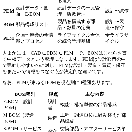
る道具
設計データ・図
設計データの一元管
設計〜試作
PDM
面・E-BOM
理・版数管理
製品を構成する部
設計〜製
部品構成リスト
BOM
品・数量の定義
造〜保守
企画〜廃棄の全情
ライフサイクル全体
全ライフサ
PLM
報とプロセス
の統合管理基盤
イクル
大まかには「CAD ⊂ PDM ⊂ PLM」で、BOMはこれらを貫
く中核データという整理になります。PDMは設計部門の中
で完結しやすいのに対し、PLMは設計・製造・購買・保守
をまたいで情報をつなぐ点が決定的な違いです。
なお、PLMが束ねるBOMも視点別に3種類あります。
BOM種別
視点
主な内容
E-BOM（設計
設計
機能・構造単位の部品構成
BOM）
者
M-BOM（製造
工程・調達単位に組み替えた部
製造
BOM）
品構成
S-BOM（サービス
交換部品・アフターサービス単
保守