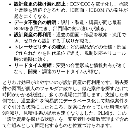
設計変更の抜け漏れ防止
：ECN/ECOを電子化し、承認
と反映を追跡できるため、旧図面・旧BOMでの発注が
起きにくくなる。
データ不整合の解消
：設計・製造・購買が同じ最新
BOMを参照でき、部門間の食い違いが減る。
設計資産の再利用
：過去の図面・部品を検索・流用で
き、ゼロから設計する手戻りが減る。
トレーサビリティの確保
：どの製品がどの仕様・部品
で作られたかを世代単位で追え、規制対応やリコール
時の追跡に効く。
リードタイム短縮
：変更の合意形成と情報共有が速く
なり、開発・調達のリードタイムが縮む。
とりわけ効果が出やすいのが設計資産の再利用です。過去案
件や図面が個人のフォルダに散在し、似た案件を探すだけで
時間がかかる状態は、多くの現場に共通します。支援した事
例では、過去案件を簡易的にデータベース化して類似案件を
すぐ引ける状態にしたところ、探索にかかっていた時間が約
9割減り、見積根拠の提示も速くなりました。PLMは、この
「設計資産を探せる状態」を、変更管理や版数管理まで含め
て仕組みとして固定化するものと位置づけられます。