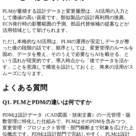
PLMが蓄積する設計データと変更履歴は、AI活用の入力と
して価値の高い資産です。類似製品の設計再利用の推薦、
ECN発行時の影響範囲の予測、部品代替候補の提案などが
活用領域として挙げられます。
ただし本格的なAI活用は、PLMの運用が安定しデータが整
った後の段階の話です。順序としては、変更管理のルールを
固め、データを整え、そのうえで必要ならAIを載せる、と
いう流れが現実的です。導入時点から「後でデータを活か
す」ことを意識して構造を設計しておくと、将来の活用がス
ムーズになります。
よくある質問
Q1. PLMとPDMの違いは何ですか
PDMは設計データ（CAD図面・技術文書）の一元管理・版
数管理に特化した仕組みで、PLMはそのPDMを含みつつ、
変更管理・プロジェクト管理・部門横断まで対象を広げた上
位概念です。PDMは設計部門で完結しやすく、PLMは設計