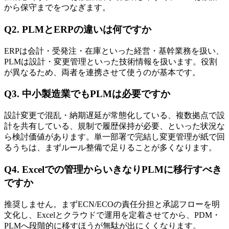
から保守までをつなぎます。
Q2. PLMとERPの違いは何ですか
ERPは会計・受発注・在庫といった経営・基幹業務を扱い、
PLMは設計・変更管理といった技術情報を扱います。役割
が異なるため、両者を連携させて使うのが基本です。
Q3. 中小製造業でもPLMは必要ですか
設計変更で混乱・納期遅延が常態化している、複数拠点で設
計を共有している、規制で履歴保持が必要、といった状況な
ら検討価値があります。単一部署で完結し変更管理が紙で回
るうちは、まずルール整備で足りることが多くなります。
Q4. Excelでの管理からいきなりPLMに移行すべき
ですか
推奨しません。まずECN/ECOの責任分担と承認フローを明
文化し、Excelとクラウドで運用を定着させてから、PDM・
PLMへ段階的に移すほうが無駄が出にくくなります。