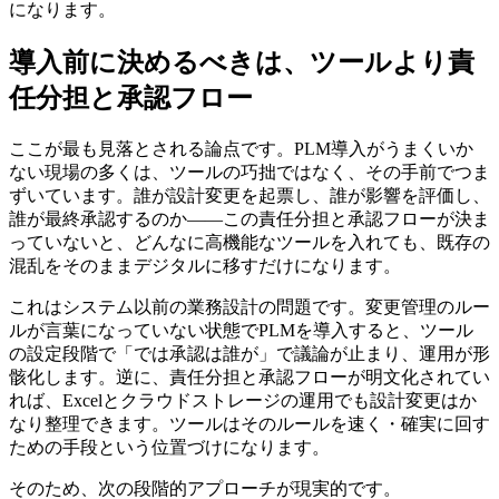
になります。
導入前に決めるべきは、ツールより責
任分担と承認フロー
ここが最も見落とされる論点です。PLM導入がうまくいか
ない現場の多くは、ツールの巧拙ではなく、その手前でつま
ずいています。誰が設計変更を起票し、誰が影響を評価し、
誰が最終承認するのか——この責任分担と承認フローが決ま
っていないと、どんなに高機能なツールを入れても、既存の
混乱をそのままデジタルに移すだけになります。
これはシステム以前の業務設計の問題です。変更管理のルー
ルが言葉になっていない状態でPLMを導入すると、ツール
の設定段階で「では承認は誰が」で議論が止まり、運用が形
骸化します。逆に、責任分担と承認フローが明文化されてい
れば、Excelとクラウドストレージの運用でも設計変更はか
なり整理できます。ツールはそのルールを速く・確実に回す
ための手段という位置づけになります。
そのため、次の段階的アプローチが現実的です。