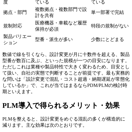
度
ている
ている
複数拠点・複数部門で設
拠点・部門
単一部署で完結
計を共有
医療機器・車載など履歴
規制対応
特段の規制がない
保持が必須
製品バリエー
型番・派生が多い
少数にとどまる
ション
数値で線を引くなら、設計変更が月に十数件を超える、製品
型番が数百に及ぶ、といった規模が一つの目安になります。
ただしこれは業種や製品特性で大きく変わるため、目安とし
て扱い、自社の実態で判断することが前提です。最も実務的
な問いは「設計変更で混乱・コスト超過・納期遅延が常態化
しているか」で、これが当てはまるならPDM/PLMの検討時
期といえます。
PLM導入で得られるメリット・効果
PLMを整えると、設計変更をめぐる混乱の多くが構造的に
減ります。主な効果は次のとおりです。