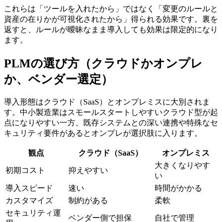
これらは「ツールを入れたから」ではなく「変更のルールと
資産の在りかが可視化されたから」得られる効果です。裏を
返すと、ルールが曖昧なまま導入しても効果は限定的になり
ます。
PLMの選び方（クラウドかオンプレ
か、ベンダー選定）
導入形態はクラウド（SaaS）とオンプレミスに大別されま
す。中小製造業はスモールスタートしやすいクラウド型が起
点になりやすい一方、既存システムとの深い連携や特殊なセ
キュリティ要件があるとオンプレが選択肢に入ります。
観点
クラウド（SaaS）
オンプレミス
大きくなりやす
初期コスト
抑えやすい
い
導入スピード
速い
時間がかかる
カスタマイズ
制約がある
柔軟
セキュリティ運
ベンダー側で担保
自社で管理