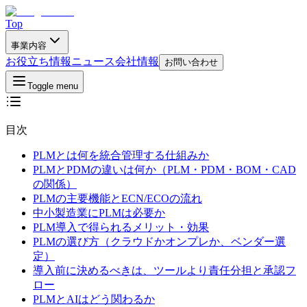
Top
事業内容
お役立ち情報
ニュース
会社情報
お問い合わせ
Toggle menu
目次
PLMとは何を統合管理する仕組みか
PLMとPDMの違いは何か（PLM・PDM・BOM・CAD
の関係）
PLMの主要機能とECN/ECOの流れ
中小製造業にPLMは必要か
PLM導入で得られるメリット・効果
PLMの選び方（クラウドかオンプレか、ベンダー選
定）
導入前に決めるべきは、ツールより責任分担と承認フ
ロー
PLMとAIはどう関わるか