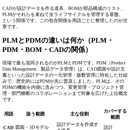
CADが設計データを作る道具、BOMが部品構成のリスト、
PLMがそれらを束ねて全ライフサイクルを管理する基盤、
という関係です。この包含関係を用語ごとに整理したのが次
章です。
PLMとPDMの違いは何か（PLM・
PDM・BOM・CADの関係）
現場で最も混同されるのがPLMとPDMです。PDM（Product
Data Management、製品データ管理）は、CAD図面や設計文
書といった設計データの一元管理・版数管理に特化した仕組
みで、歴史的にはPDMが先に普及しました。PLMは、その
PDMの機能を内側に含みつつ、変更管理・プロジェクト管
理・部門横断のコラボレーションまで対象を広げた上位概念
です。
カバーする
用語
扱う範囲
主な役割
範囲
設計データを作成す
図面・3Dモデル
設計
CAD