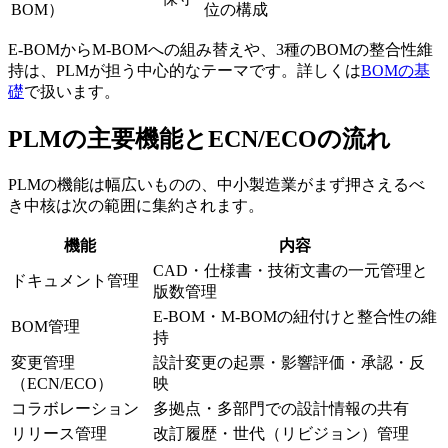
BOM）
位の構成
E-BOMからM-BOMへの組み替えや、3種のBOMの整合性維
持は、PLMが担う中心的なテーマです。詳しくは
BOMの基
礎
で扱います。
PLMの主要機能とECN/ECOの流れ
PLMの機能は幅広いものの、中小製造業がまず押さえるべ
き中核は次の範囲に集約されます。
機能
内容
CAD・仕様書・技術文書の一元管理と
ドキュメント管理
版数管理
E-BOM・M-BOMの紐付けと整合性の維
BOM管理
持
変更管理
設計変更の起票・影響評価・承認・反
（ECN/ECO）
映
コラボレーション
多拠点・多部門での設計情報の共有
リリース管理
改訂履歴・世代（リビジョン）管理