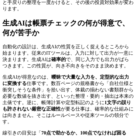
と手戻りの整理を一度かけると、その後の投資対効果が変わ
ります。
生成AIは帳票チェックの何が得意で、
何が苦手か
自動化の設計は、生成AIの性質を正しく捉えるところから
始まります。従来のITツールは、入力に対して出力が一意に
決まります。生成AIは
確率的
で、同じ入力でも出力がばら
つきます。この性質が、向き不向きをそのまま決めます。
生成AIが得意なのは、
曖昧で大量な入力を、定型的な出力
に変換する
仕事です。数百ページの規格書から「自社仕様と
衝突しそうな条件」を拾い出す、体裁の揃わない書類群から
必要な数値を抜き出す、といった整理・要約・抽出は本来の
土俵です。逆に、帳簿計算や定型転記のように
1文字の誤り
も許されない厳密な正確性
が要る仕事は、確率的な仕組みに
は向きません。そこはルールベースや従来ツールの領分で
す。
線引きの目安は「
70点で助かるか、100点でなければ困る