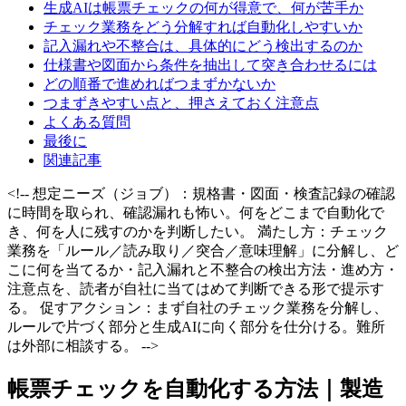
生成AIは帳票チェックの何が得意で、何が苦手か
チェック業務をどう分解すれば自動化しやすいか
記入漏れや不整合は、具体的にどう検出するのか
仕様書や図面から条件を抽出して突き合わせるには
どの順番で進めればつまずかないか
つまずきやすい点と、押さえておく注意点
よくある質問
最後に
関連記事
<!-- 想定ニーズ（ジョブ）：規格書・図面・検査記録の確認
に時間を取られ、確認漏れも怖い。何をどこまで自動化で
き、何を人に残すのかを判断したい。 満たし方：チェック
業務を「ルール／読み取り／突合／意味理解」に分解し、ど
こに何を当てるか・記入漏れと不整合の検出方法・進め方・
注意点を、読者が自社に当てはめて判断できる形で提示す
る。 促すアクション：まず自社のチェック業務を分解し、
ルールで片づく部分と生成AIに向く部分を仕分ける。難所
は外部に相談する。 -->
帳票チェックを自動化する方法｜製造