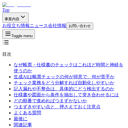
Top
事業内容
お役立ち情報
ニュース
会社情報
お問い合わせ
Toggle menu
目次
なぜ帳票・仕様書のチェックはこれほど時間と神経を
使うのか
生成AIは帳票チェックの何が得意で、何が苦手か
チェック業務をどう分解すれば自動化しやすいか
記入漏れや不整合は、具体的にどう検出するのか
仕様書や図面から条件を抽出して突き合わせるには
どの順番で進めればつまずかないか
つまずきやすい点と、押さえておく注意点
よくある質問
最後に
関連記事