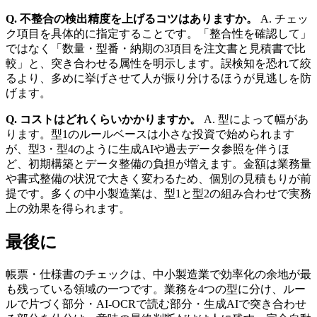
Q. 不整合の検出精度を上げるコツはありますか。
A. チェッ
ク項目を具体的に指定することです。「整合性を確認して」
ではなく「数量・型番・納期の3項目を注文書と見積書で比
較」と、突き合わせる属性を明示します。誤検知を恐れて絞
るより、多めに挙げさせて人が振り分けるほうが見逃しを防
げます。
Q. コストはどれくらいかかりますか。
A. 型によって幅があ
ります。型1のルールベースは小さな投資で始められます
が、型3・型4のように生成AIや過去データ参照を伴うほ
ど、初期構築とデータ整備の負担が増えます。金額は業務量
や書式整備の状況で大きく変わるため、個別の見積もりが前
提です。多くの中小製造業は、型1と型2の組み合わせで実務
上の効果を得られます。
最後に
帳票・仕様書のチェックは、中小製造業で効率化の余地が最
も残っている領域の一つです。業務を4つの型に分け、ルー
ルで片づく部分・AI-OCRで読む部分・生成AIで突き合わせ