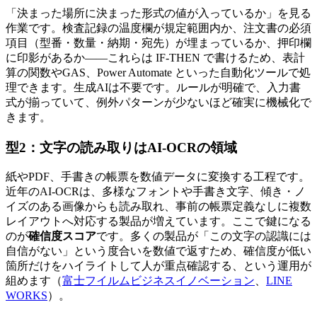
「決まった場所に決まった形式の値が入っているか」を見る
作業です。検査記録の温度欄が規定範囲内か、注文書の必須
項目（型番・数量・納期・宛先）が埋まっているか、押印欄
に印影があるか——これらは IF-THEN で書けるため、表計
算の関数やGAS、Power Automate といった自動化ツールで処
理できます。生成AIは不要です。ルールが明確で、入力書
式が揃っていて、例外パターンが少ないほど確実に機械化で
きます。
型2：文字の読み取りはAI-OCRの領域
紙やPDF、手書きの帳票を数値データに変換する工程です。
近年のAI-OCRは、多様なフォントや手書き文字、傾き・ノ
イズのある画像からも読み取れ、事前の帳票定義なしに複数
レイアウトへ対応する製品が増えています。ここで鍵になる
のが
確信度スコア
です。多くの製品が「この文字の認識には
自信がない」という度合いを数値で返すため、確信度が低い
箇所だけをハイライトして人が重点確認する、という運用が
組めます（
富士フイルムビジネスイノベーション
、
LINE
WORKS
）。