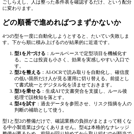
ごしらえし、人は整った条件表を確認するだけ、という配分
に変わります。
どの順番で進めればつまずかないか
4つの型を一度に自動化しようとすると、たいてい失敗しま
す。下から順に積み上げるのが結果的に近道です。
型1を片づける
：ルールベースで定型項目を機械化す
る。ここは投資も小さく、効果を実感しやすい入口で
す。
型2を整える
：AI-OCRで読み取りを自動化し、確信度
の低い箇所だけ人が見る運用に切り替える。前提とし
て書式統一とデジタル化を済ませておきます。
型3を乗せる
：生成AIで文書突合を支援し、ルール後
処理で誤検知を落とす。
型4を試す
：過去データを参照させ、リスク指摘を人の
判断の補助として使う。
型1と型2の整備だけで、確認業務の負担がまとまって軽くな
る中小製造業は少なくありません。型4は本格的なナレッジ
整備が要るため、前段が回り始めてから取り組むのが順当で