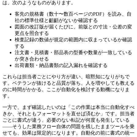
は、次のようなものがあります。
客先の規格書（数十〜数百ページのPDF）を読み、自
社の標準仕様と齟齬がないか確認する
図面の改訂版が届くたびに、前版との寸法・公差の変
更点を照合する
検査記録の数値が規定の範囲内に収まっているか確認
する
注文書・見積書・部品表の型番や数量が一致している
か突き合わせる
出荷書類・納品書類の記入漏れを確認する
これらは担当者ごとにやり方が違い、暗黙知になりがちで
す。ベテランが抜けると品質が落ち、人を増やしても教える
のに時間がかかる。ここが自動化を検討する動機になりま
す。
一方で、まず確認したいのは「この作業は本当に自動化すべ
きか、それともフォーマットを直せば済むか」です。担当者
ごとに書式が違う、必要のない転記が何度も発生している
——そうした業務フロー自体の問題を残したままツールを乗
せても、効果は限定的になります。自動化の前に書式の統一