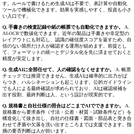
す。ルールで書けるため生成AIは不要で、表計算や自動化
ツールで機械化できます。効果を実感しやすく、投資も小さ
い入口です。
Q. 手書きの検査記録や紙の帳票でも自動化できますか。
A.
AI-OCRで数値化できます。近年の製品は手書きや非定型の
レイアウトにも対応し、認識の確信度スコアを返すため、自
信のない箇所だけ人が確認する運用が組めます。前提とし
て、フォーマットの統一とデジタル化を先に済ませておくと
精度が安定します。
Q. 生成AIに全部任せて、人の確認をなくせますか。
A. 帳票
チェックでは推奨できません。生成AIは確率的に出力がば
らつき、ハルシネーションも起こります。公的ガイドライン
でも人による最終確認が求められており、AIは確認候補を
出す役割、最終判断は人、という設計が現実的です。
Q. 規格書と自社仕様の照合はどこまでAIでできますか。
A.
規格書から要求条件（寸法・公差・材質・試験条件など）を
構造化して抜き出し、自社の仕様書・図面・部品表と突き合
わせて矛盾や欠落を洗い出すところまでは支援できます。指
摘の要否判断は人が担います。