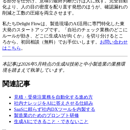
る部分を仕分け、意味の最終判断だけは人に残す。完全自動
化より、人の目の密度を配り直す発想のほうが、確認漏れの
削減と工数の圧縮を両立させます。
私たちDelight Flowは、製造現場のAI活用に専門特化した東
大発のスタートアップです。「自社のチェック業務のどこに
ルールが効き、どこに生成AIが向くか」を切り分けるとこ
ろから、初回相談（無料）でお手伝いします。
お問い合わせ
はこちら
。
本記事は2026年5月時点の生成AI技術と中小製造業の業務環
境を踏まえて執筆しています。
関連記事
見積・受発注業務を自動化する進め方
社内ナレッジをAIに答えさせる仕組み
SaaSに頼らず社内DXツールを内製する
製造業のためのプロンプト研修
生成AIにできること・できないこと