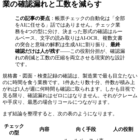
業の確認漏れと工数を減らす
この記事の要点
：帳票チェックの自動化は「全部
をAIに任せる」話ではありません。チェック業
務を4つの型に分け、決まった形式の確認はルー
ルベース、文字の読み取りはAI-OCR、複数文書
の突合と意味の解釈は生成AIに割り振り、
最終
確認だけは人が残す
——この役割分担が、確認漏
れの削減と工数の圧縮を両立させる現実的な設計
です。
規格書・図面・検査記録の確認は、製造業で最も目立たない
のに時間を食う業務です。1件あたり数十分、件数が積み上
がれば1人が週に何時間も確認に取られます。しかも目視で
見る限り、確認漏れはゼロにはなりません。それがクレーム
や手戻り、最悪の場合リコールにつながります。
まず結論を整理すると、次の表のようになります。
チェック
内容
向く手段
人の役割
の型