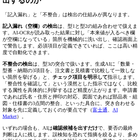
出するのか
「記入漏れ」と「不整合」は検出の仕組みが異なります。
記入漏れ（空欄）の検出
は、型1と型2の組み合わせで扱えま
す。AI-OCRが読み取った結果に対し「本来値が入るべき欄
が空欄になっている」箇所を機械的に洗い出し、確認画面上
で警告します。必須項目が定義できていれば、ここは高い精
度で自動化できます。
不整合の検出
は、型3の突合で扱います。生成AIに「数量・
型番・納期の3項目を、注文書と見積書で比較して一致しな
い箇所を挙げる」と、
チェック項目を明示して
指示します。
「整合性を確認して」という漠然とした指示ではなく、比較
する属性を具体的に列挙するほど精度が上がります。申請書
であれば氏名・住所と押印の対応、図面であれば部品表・組
図・仕様書の3点間の整合、といった具合に、突き合わせる
対象を先に定義しておくのが要点です（
富士通
、
AI
Market
）。
いずれの場合も、AIは
確認候補を出すだけ
で、要否の最終
判断は人に残します。誤検知を恐れて指摘を絞るより、多め