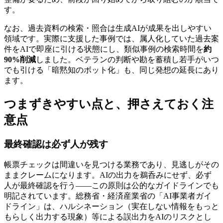
す。
なお、過去資料の検索・照合は生成AIが成果を出しやすい
領域です。実際に支援した事例では、属人化していた過去案
件をAIで即座に引ける状態にし、類似事例の検索時間を
約
90%削減
しました。ベテランの判断や勘を蓄積し若手がいつ
でも引ける「暗黙知のボット化」も、同じ発想の延長にあり
ます。
つまずきやすい点と、押さえておく注
意点
最終確認は必ず人が残す
帳票チェックは間違いを見つける業務であり、見逃しがその
ままクレームになります。AIの出力を鵜呑みにせず、必ず
人が最終確認を行う——この原則は公的なガイドラインでも
明記されています。総務省・経済産業省の「AI事業者ガイ
ドライン」は、ハルシネーション（実在しない情報をもっと
もらしく出力する現象）等による誤出力をAIのリスクとし