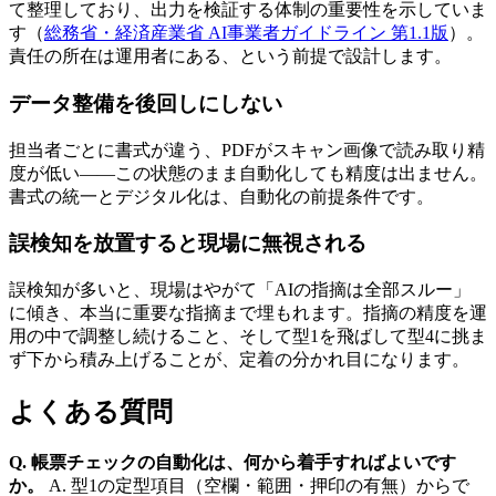
て整理しており、出力を検証する体制の重要性を示していま
す（
総務省・経済産業省 AI事業者ガイドライン 第1.1版
）。
責任の所在は運用者にある、という前提で設計します。
データ整備を後回しにしない
担当者ごとに書式が違う、PDFがスキャン画像で読み取り精
度が低い——この状態のまま自動化しても精度は出ません。
書式の統一とデジタル化は、自動化の前提条件です。
誤検知を放置すると現場に無視される
誤検知が多いと、現場はやがて「AIの指摘は全部スルー」
に傾き、本当に重要な指摘まで埋もれます。指摘の精度を運
用の中で調整し続けること、そして型1を飛ばして型4に挑ま
ず下から積み上げることが、定着の分かれ目になります。
よくある質問
Q. 帳票チェックの自動化は、何から着手すればよいです
か。
A. 型1の定型項目（空欄・範囲・押印の有無）からで