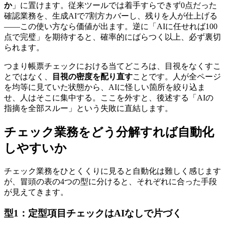
か
」に置けます。従来ツールでは着手すらできず0点だった
確認業務を、生成AIで7割方カバーし、残りを人が仕上げる
——この使い方なら価値が出ます。逆に「AIに任せれば100
点で完璧」を期待すると、確率的にばらつく以上、必ず裏切
られます。
つまり帳票チェックにおける当てどころは、目視をなくすこ
とではなく、
目視の密度を配り直す
ことです。人が全ページ
を均等に見ていた状態から、AIに怪しい箇所を絞り込ま
せ、人はそこに集中する。ここを外すと、後述する「AIの
指摘を全部スルー」という失敗に直結します。
チェック業務をどう分解すれば自動化
しやすいか
チェック業務をひとくくりに見ると自動化は難しく感じます
が、冒頭の表の4つの型に分けると、それぞれに合った手段
が見えてきます。
型1：定型項目チェックはAIなしで片づく