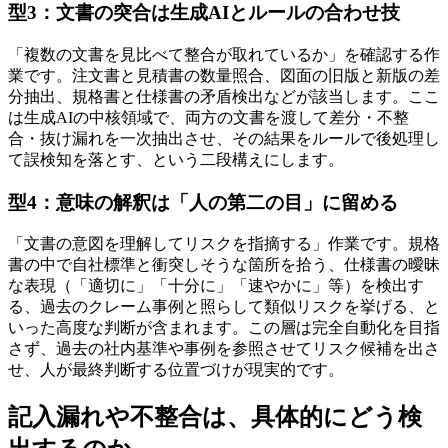
型3：文書の突合は生成AIとルールの合わせ技
「複数の文書を見比べて整合が取れているか」を確認する作
業です。注文書と見積書の数量照合、図面の旧版と新版の差
分抽出、規格書と仕様書の矛盾検出などが該当します。ここ
は生成AIの中核領域で、両方の文書を渡して差分・不整
合・抜け漏れを一次抽出させ、その結果をルールで後処理し
て誤検知を落とす、という二段構えにします。
型4：意味の解釈は「人の第二の目」に留める
「文書の意図を理解してリスクを指摘する」作業です。規格
書の中で自社標準と衝突しそうな箇所を拾う、仕様書の曖昧
な表現（「適切に」「十分に」「速やかに」等）を検出す
る、過去のクレーム事例と照らして類似リスクを挙げる、と
いった高度な判断が含まれます。この層は完全自動化を目指
さず、過去の社内基準や事例を参照させてリスク候補を出さ
せ、人が最終判断する位置づけが現実的です。
記入漏れや不整合は、具体的にどう検