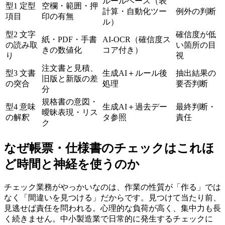
ルールベース（表
型1 定型
空欄・範囲・押
計算・自動化ツー
例外の判断
項目
印の有無
ル）
型2 文字
確信度が低
紙・PDF・手書
AI-OCR（確信度ス
の読み取
い箇所の目
きの数値化
コア付き）
り
視
注文書と見積、
型3 文書
生成AI＋ルール後
抽出結果の
旧版と新版の差
の突合
処理
要否判断
分
規格書の意図・
型4 意味
生成AI＋過去デー
最終判断・
曖昧表現・リス
の解釈
タ参照
責任
ク
なぜ帳票・仕様書のチェックはこれほ
ど時間と神経を使うのか
チェック業務がやっかいなのは、作業の性質が「作る」では
なく「間違いを見つける」だからです。見つけて当たり前、
見逃せば責任を問われる。心理的な負荷が高く、集中力も長
く続きません。中小製造業で日常的に発生するチェックに