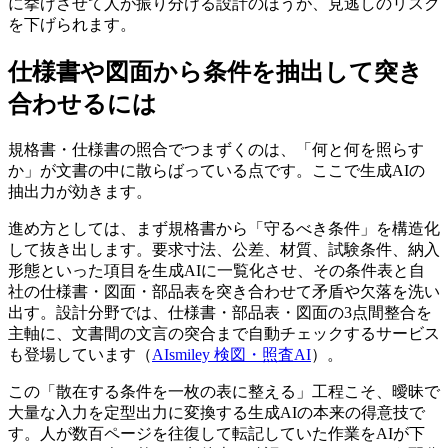
に挙げさせて人が振り分ける設計のほうが、見逃しのリスク
を下げられます。
仕様書や図面から条件を抽出して突き
合わせるには
規格書・仕様書の照合でつまずくのは、「何と何を照らす
か」が文書の中に散らばっている点です。ここで生成AIの
抽出力が効きます。
進め方としては、まず規格書から「守るべき条件」を構造化
して抜き出します。要求寸法、公差、材質、試験条件、納入
形態といった項目を生成AIに一覧化させ、その条件表と自
社の仕様書・図面・部品表を突き合わせて矛盾や欠落を洗い
出す。設計分野では、仕様書・部品表・図面の3点間整合を
主軸に、文書間の文言の突合まで自動チェックするサービス
も登場しています（
AIsmiley 検図・照査AI
）。
この「散在する条件を一枚の表に整える」工程こそ、曖昧で
大量な入力を定型出力に変換する生成AIの本来の得意技で
す。人が数百ページを往復して転記していた作業をAIが下