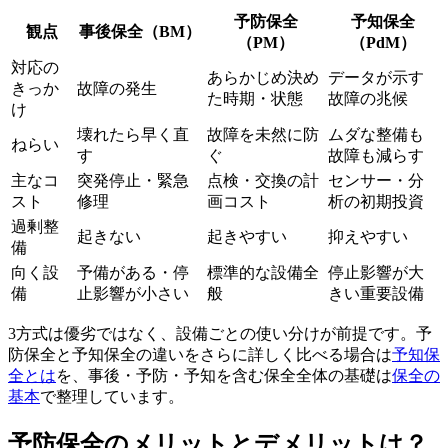
予防保全
予知保全
観点
事後保全（BM）
（PM）
（PdM）
対応の
あらかじめ決め
データが示す
きっか
故障の発生
た時期・状態
故障の兆候
け
壊れたら早く直
故障を未然に防
ムダな整備も
ねらい
す
ぐ
故障も減らす
主なコ
突発停止・緊急
点検・交換の計
センサー・分
スト
修理
画コスト
析の初期投資
過剰整
起きない
起きやすい
抑えやすい
備
向く設
予備がある・停
標準的な設備全
停止影響が大
備
止影響が小さい
般
きい重要設備
3方式は優劣ではなく、設備ごとの使い分けが前提です。予
防保全と予知保全の違いをさらに詳しく比べる場合は
予知保
全とは
を、事後・予防・予知を含む保全全体の基礎は
保全の
基本
で整理しています。
予防保全のメリットとデメリットは？