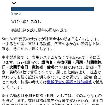
5
Step 5
実績記録と見直し
実施記録を残し翌年の周期へ反映
Step 2の重要度の仕分けが計画全体の効き目を左右します。
止まると生産に直結する設備、代替のきかない設備を上位に
置き、そこから手厚くします。
中小製造業では、専用システムがなくてもExcelで十分に回
せます。1行=1設備で、
設備名・点検項目・周期・前回実施
日・次回予定日・実施者・備考
の7項目があれば、計画・予
定・実績を1枚で管理できます。凝った仕組みより、担当が
代わっても続く記録を切らさないことが要です。設備1台ご
との点検・技能の考え方は
機械保全の基礎と技能継承
で補足
しています。
保全の効き目を測る指標（KPI）としては、次のようなもの
を設定します。数値目標は業界や設備で変わるため、まず自