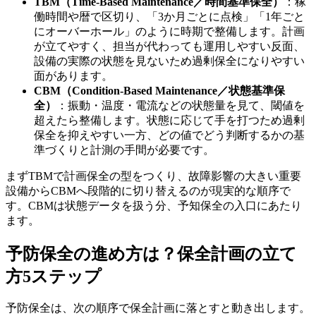
TBM（Time-Based Maintenance／時間基準保全）
：稼
働時間や暦で区切り、「3か月ごとに点検」「1年ごと
にオーバーホール」のように時期で整備します。計画
が立てやすく、担当が代わっても運用しやすい反面、
設備の実際の状態を見ないため過剰保全になりやすい
面があります。
CBM（Condition-Based Maintenance／状態基準保
全）
：振動・温度・電流などの状態量を見て、閾値を
超えたら整備します。状態に応じて手を打つため過剰
保全を抑えやすい一方、どの値でどう判断するかの基
準づくりと計測の手間が必要です。
まずTBMで計画保全の型をつくり、故障影響の大きい重要
設備からCBMへ段階的に切り替えるのが現実的な順序で
す。CBMは状態データを扱う分、予知保全の入口にあたり
ます。
予防保全の進め方は？保全計画の立て
方5ステップ
予防保全は、次の順序で保全計画に落とすと動き出します。