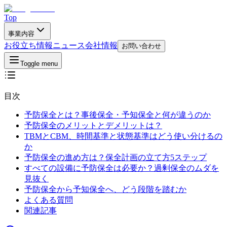
Top
事業内容
お役立ち情報
ニュース
会社情報
お問い合わせ
Toggle menu
目次
予防保全とは？事後保全・予知保全と何が違うのか
予防保全のメリットとデメリットは？
TBMとCBM、時間基準と状態基準はどう使い分けるの
か
予防保全の進め方は？保全計画の立て方5ステップ
すべての設備に予防保全は必要か？過剰保全のムダを
見抜く
予防保全から予知保全へ、どう段階を踏むか
よくある質問
関連記事