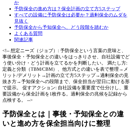
か
予防保全の進め方は？保全計画の立て方5ステップ
すべての設備に予防保全は必要か？過剰保全のムダを
見抜く
予防保全から予知保全へ、どう段階を踏むか
よくある質問
関連記事
<!-- 想定ニーズ（ジョブ）: 予防保全という言葉の意味と、
事後保全・予知保全との違いをはっきりさせ、自社設備でど
う使い分け・どう計画を立てるかを判断したい。 満たし方:
定義と分類（TBM/CBM）、他方式との違いを表で整理→メ
リット/デメリット→計画の立て方5ステップ→過剰保全の見
抜き方→予知保全への段階まで、保全担当が翌日に動ける形
で提示。 促すアクション: 自社設備を重要度で仕分けし、重
要設備から保全計画を1枚作る。過剰保全の兆候を記録から
点検する。 -->
予防保全とは｜事後・予知保全との違
いと進め方を保全担当向けに整理