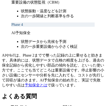
重要設備の状態監視（CBM）
状態
振動・温度などを計測
次の一歩
閾値と判断基準を作る
Phase 4
AI予知保全
状態
データから兆候を予測
次の一歩
重要設備から小さく検証
AIやIoTは、Phase 2までで整った記録の上に乗せると効きま
す。具体的には、状態データで点検の精度を上げる、過去の
保全記録から劣化しやすい部品の傾向を読む、といった使い
方です。ここでも当てどころは重要設備です。停止影響の小
さい設備にセンサーや分析を先に入れても、コストが先行し
て回収が遠のきます。AI予知保全の始め方と、実証で失敗
しやすい点は
予知保全とは
で扱っています。
よくある質問