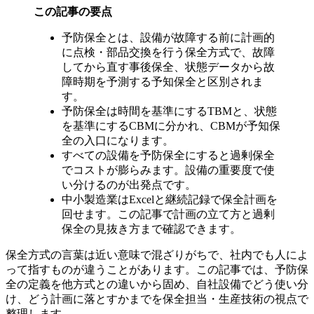
この記事の要点
予防保全とは、設備が故障する前に計画的
に点検・部品交換を行う保全方式で、故障
してから直す事後保全、状態データから故
障時期を予測する予知保全と区別されま
す。
予防保全は時間を基準にするTBMと、状態
を基準にするCBMに分かれ、CBMが予知保
全の入口になります。
すべての設備を予防保全にすると過剰保全
でコストが膨らみます。設備の重要度で使
い分けるのが出発点です。
中小製造業はExcelと継続記録で保全計画を
回せます。この記事で計画の立て方と過剰
保全の見抜き方まで確認できます。
保全方式の言葉は近い意味で混ざりがちで、社内でも人によ
って指すものが違うことがあります。この記事では、予防保
全の定義を他方式との違いから固め、自社設備でどう使い分
け、どう計画に落とすかまでを保全担当・生産技術の視点で
整理します。