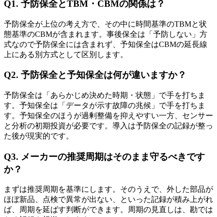
Q1. 予防保全とTBM・CBMの関係は？
予防保全が上位の考え方で、その中に時間基準のTBMと状
態基準のCBMが含まれます。事後保全は「予防しない」方
式なので予防保全には含まれず、予知保全はCBMの延長線
上にある別方式として区別します。
Q2. 予防保全と予知保全は何が違いますか？
予防保全は「あらかじめ決めた時期・状態」で手を打ちま
す。予知保全は「データが示す故障の兆候」で手を打ちま
す。予知保全のほうが過剰整備を抑えやすい一方、センサー
と分析の初期投資が必要です。導入は予防保全の記録が整っ
た後が現実的です。
Q3. メーカーの推奨周期はそのまま守るべきです
か？
まずは推奨周期を基準にします。そのうえで、外した部品が
ほぼ新品、点検で異常が出ない、といった記録が積み上がれ
ば、周期を延ばす判断ができます。周期の見直しは、勘では