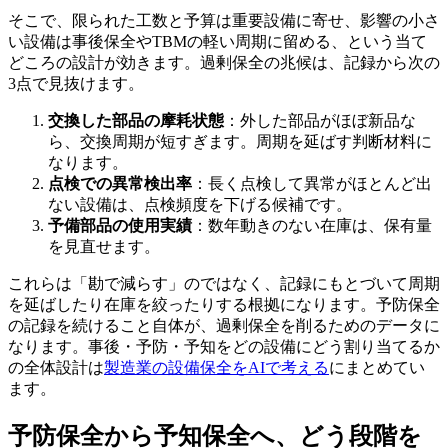
そこで、限られた工数と予算は重要設備に寄せ、影響の小さ
い設備は事後保全やTBMの軽い周期に留める、という当て
どころの設計が効きます。過剰保全の兆候は、記録から次の
3点で見抜けます。
交換した部品の摩耗状態
：外した部品がほぼ新品な
ら、交換周期が短すぎます。周期を延ばす判断材料に
なります。
点検での異常検出率
：長く点検して異常がほとんど出
ない設備は、点検頻度を下げる候補です。
予備部品の使用実績
：数年動きのない在庫は、保有量
を見直せます。
これらは「勘で減らす」のではなく、記録にもとづいて周期
を延ばしたり在庫を絞ったりする根拠になります。予防保全
の記録を続けること自体が、過剰保全を削るためのデータに
なります。事後・予防・予知をどの設備にどう割り当てるか
の全体設計は
製造業の設備保全をAIで考える
にまとめてい
ます。
予防保全から予知保全へ、どう段階を