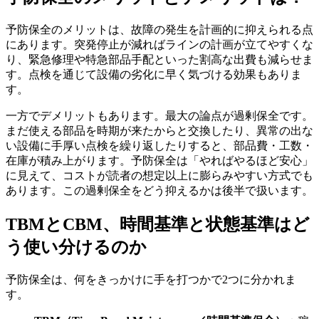
予防保全のメリットは、故障の発生を計画的に抑えられる点
にあります。突発停止が減ればラインの計画が立てやすくな
り、緊急修理や特急部品手配といった割高な出費も減らせま
す。点検を通じて設備の劣化に早く気づける効果もありま
す。
一方でデメリットもあります。最大の論点が過剰保全です。
まだ使える部品を時期が来たからと交換したり、異常の出な
い設備に手厚い点検を繰り返したりすると、部品費・工数・
在庫が積み上がります。予防保全は「やればやるほど安心」
に見えて、コストが読者の想定以上に膨らみやすい方式でも
あります。この過剰保全をどう抑えるかは後半で扱います。
TBMとCBM、時間基準と状態基準はど
う使い分けるのか
予防保全は、何をきっかけに手を打つかで2つに分かれま
す。