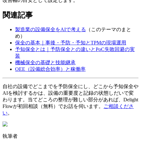
改善幅の目安として設定します。
関連記事
製造業の設備保全をAIで考える
（このテーマのまと
め）
保全の基本｜事後・予防・予知とTPMの現場運用
予知保全とは｜予防保全との違いとPoC失敗回避の実
装
機械保全の基礎と技能継承
OEE（設備総合効率）と稼働率
自社の設備でどこまでを予防保全にし、どこから予知保全や
AIを検討するかは、設備の重要度と記録の状態しだいで変
わります。当てどころの整理が難しい部分があれば、Delight
Flowが初回相談（無料）でお話を伺います。
ご相談くださ
い
。
執筆者