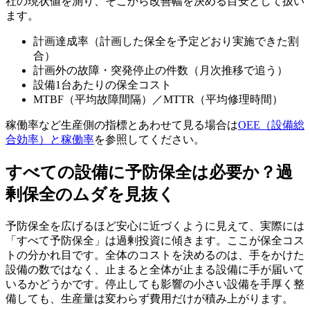
社の現状値を測り、そこから改善幅を決める目安として扱い
ます。
計画達成率（計画した保全を予定どおり実施できた割
合）
計画外の故障・突発停止の件数（月次推移で追う）
設備1台あたりの保全コスト
MTBF（平均故障間隔）／MTTR（平均修理時間）
稼働率など生産側の指標とあわせて見る場合は
OEE（設備総
合効率）と稼働率
を参照してください。
すべての設備に予防保全は必要か？過
剰保全のムダを見抜く
予防保全を広げるほど安心に近づくように見えて、実際には
「すべて予防保全」は過剰投資に傾きます。ここが保全コス
トの分かれ目です。全体のコストを決めるのは、手をかけた
設備の数ではなく、止まると全体が止まる設備に手が届いて
いるかどうかです。停止しても影響の小さい設備を手厚く整
備しても、生産量は変わらず費用だけが積み上がります。