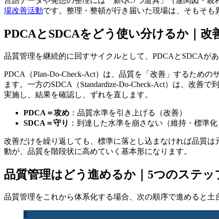
言語データや発想の整理には「新QC7つ道具」（連関図・
場改善活動
です。整理・整頓が行き届いた現場は、そもそも
PDCAとSDCAをどう使い分けるか｜
品質管理を継続的に回すサイクルとして、PDCAとSDCA
PDCA（Plan-Do-Check-Act）は、品質を「改
ます。一方のSDCA（Standardize-Do-Check-Act
実施し、結果を確認し、ずれを直します。
PDCA＝攻め
：品質水準を引き上げる（改善）
SDCA＝守り
：到達した水準を崩さない（維持・標準化
改善だけを繰り返しても、標準に落とし込まなければ品質は元
動が、品質を階段状に高めていく基本形になります。
品質管理はどう進めるか｜5つのステッ
品質管理をこれから体系化する場合、次の順序で進めると土
1