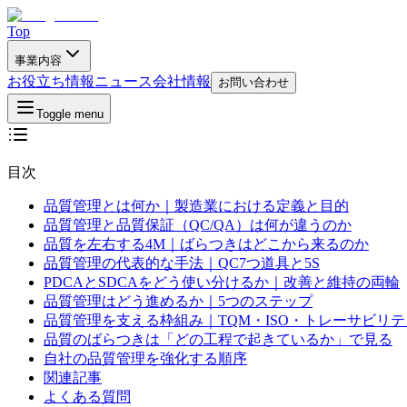
Top
事業内容
お役立ち情報
ニュース
会社情報
お問い合わせ
Toggle menu
目次
品質管理とは何か｜製造業における定義と目的
品質管理と品質保証（QC/QA）は何が違うのか
品質を左右する4M｜ばらつきはどこから来るのか
品質管理の代表的な手法｜QC7つ道具と5S
PDCAとSDCAをどう使い分けるか｜改善と維持の両輪
品質管理はどう進めるか｜5つのステップ
品質管理を支える枠組み｜TQM・ISO・トレーサビリテ
品質のばらつきは「どの工程で起きているか」で見る
自社の品質管理を強化する順序
関連記事
よくある質問