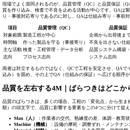
現場でよく混同されるのが、品質管理（QC）と品質保証（QA：Q
質を作り込み、検査で不良を止める活動が中心です。QAは
り・事後対応寄りであるのに対し、QAは仕組み寄り・事前
項目
品質管理（QC）
品質保証
対象範囲
製造工程が中心
企画から出荷後ま
時間軸
作った製品を守る（事後寄り）
不良を出さない仕
主な活動
検査・工程管理・データ分析
品質システム構築
志向
プロセス志向
システム志向
両者は対立するものではなく、QCで工程を安定させ、QAで
込み）を固め、その上でQA（仕組みの保証）へ広げる順序
品質を左右する4M｜ばらつきはどこか
品質のばらつきは、多くの場合、工程の「変化点」から生まれます。
順）の頭文字で、品質に影響する要素をこの4つに分けて捉えます。測
Man（人）
：作業者の交代、熟練度の差、体調・教育状
Machine（機械）
：設備の摩耗・調整ずれ・メンテナン