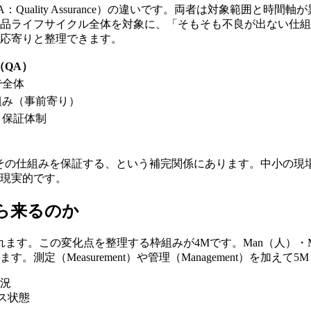
uality Assurance）の違いです。両者は対象範囲と時
製品ライフサイクル全体を対象に、「そもそも不良が出ない仕組
対応寄りと整理できます。
（QA）
で全体
組み（事前寄り）
・保証体制
その仕組みを保証する、という補完関係にあります。中小の現
が現実的です。
ら来るのか
この変化点を整理する枠組みが4Mです。Man（人）・Machine
定（Measurement）や管理（Management）を加えて
況
ス状態