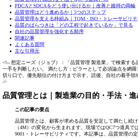
PDCAとSDCAをどう使い分けるか｜改善と維持の両輪
品質管理はどう進めるか｜5つのステップ
品質管理を支える枠組み｜TQM・ISO・トレーサビリテ
品質のばらつきは「どの工程で起きているか」で見る
自社の品質管理を強化する順序
関連記事
よくある質問
主な引用元
<!-- 想定ニーズ（ジョブ）：「品質管理 製造業」で検索
一手を判断したい。 満たし方：ピラーとして必須論点を網羅
切り口で、優先順位の付け方まで示す。読後、自社の着手領域
->
品質管理とは｜製造業の目的・手法・進
この記事の要点
品質管理とは、顧客が求める品質を安定して満たし続け
（4M）の変化から生まれます。現場ではQC7つ道具でば
9001・トレーサビリティです。本記事は、品質管理