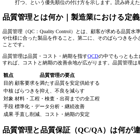
打つ、という優先順位の付け方を示します。読み終えた
品質管理とは何か｜製造業における定義
品質管理（QC：Quality Control）とは、顧客が
や仕様に合った製品を作ること。第二に、そのばらつきを小
ことです。
品質管理は品質・コスト・納期を指す
QCD
の中でもっとも土
すれば、コストと納期の改善余地が広がります。品質管理は
観点
品質管理の要点
目的
顧客要求を満たす品質を安定供給する
中核
ばらつきを抑え、不良を減らす
対象
材料・工程・検査・出荷までの全工程
手段
標準化・データ分析・継続改善
成果
手直し削減、コスト・納期の安定
品質管理と品質保証（QC/QA）は何が