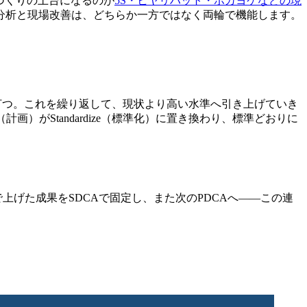
づくりの土台になるのが
5S・ヒヤリハット・ポカヨケなどの現
分析と現場改善は、どちらか一方ではなく両輪で機能します。
処置を打つ。これを繰り返して、現状より高い水準へ引き上げていき
an（計画）がStandardize（標準化）に置き換わり、標準どおりに
げた成果をSDCAで固定し、また次のPDCAへ——この連