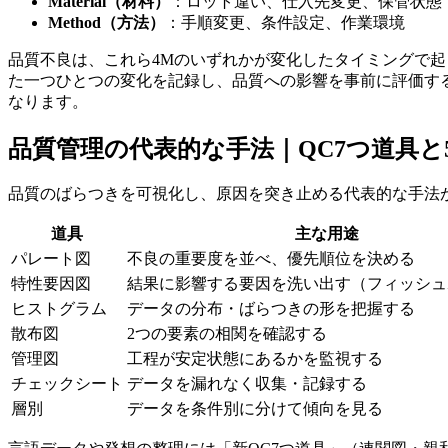
Material（材料）
：ロット違い、仕入先変更、保管状態
Method（方法）
：手順変更、条件設定、作業環境
品質不良は、これら4Mのいずれかが変化したタイミングで
た一つひとつの変化を記録し、品質への影響を事前に評価す
なります。
品質管理の代表的な手法｜QC7つ道具と5
品質のばらつきを可視化し、原因を突き止める代表的な手法が
道具
主な用途
パレート図
不良の重要度を並べ、優先順位を決める
特性要因図
結果に影響する要因を洗い出す（フィッシュ
ヒストグラム
データの分布・ばらつきの形を把握する
散布図
2つの要素の相関を確認する
管理図
工程が安定状態にあるかを監視する
チェックシート
データを漏れなく収集・記録する
層別
データを条件別に分けて傾向を見る