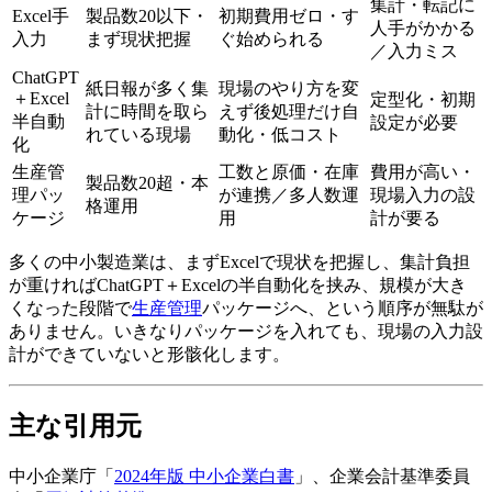
集計・転記に
Excel手
製品数20以下・
初期費用ゼロ・す
人手がかかる
入力
まず現状把握
ぐ始められる
／入力ミス
ChatGPT
紙日報が多く集
現場のやり方を変
＋Excel
定型化・初期
計に時間を取ら
えず後処理だけ自
半自動
設定が必要
れている現場
動化・低コスト
化
生産管
工数と原価・在庫
費用が高い・
製品数20超・本
理パッ
が連携／多人数運
現場入力の設
格運用
ケージ
用
計が要る
多くの中小製造業は、まずExcelで現状を把握し、集計負担
が重ければChatGPT＋Excelの半自動化を挟み、規模が大き
くなった段階で
生産管理
パッケージへ、という順序が無駄が
ありません。いきなりパッケージを入れても、現場の入力設
計ができていないと形骸化します。
主な引用元
中小企業庁「
2024年版 中小企業白書
」、企業会計基準委員