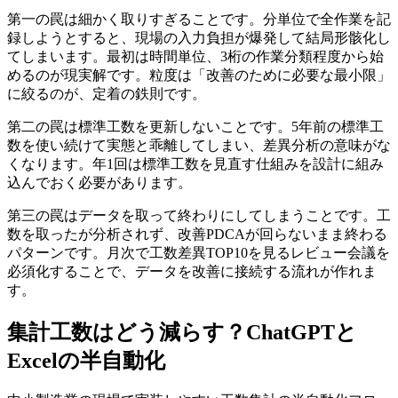
第一の罠は細かく取りすぎることです。分単位で全作業を記
録しようとすると、現場の入力負担が爆発して結局形骸化し
てしまいます。最初は時間単位、3桁の作業分類程度から始
めるのが現実解です。粒度は「改善のために必要な最小限」
に絞るのが、定着の鉄則です。
第二の罠は標準工数を更新しないことです。5年前の標準工
数を使い続けて実態と乖離してしまい、差異分析の意味がな
くなります。年1回は標準工数を見直す仕組みを設計に組み
込んでおく必要があります。
第三の罠はデータを取って終わりにしてしまうことです。工
数を取ったが分析されず、改善PDCAが回らないまま終わる
パターンです。月次で工数差異TOP10を見るレビュー会議を
必須化することで、データを改善に接続する流れが作れま
す。
集計工数はどう減らす？ChatGPTと
Excelの半自動化