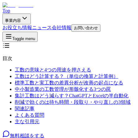
Top
事業内容
お役立ち情報
ニュース
会社情報
お問い合わせ
Toggle menu
目次
工数の意味と4つの用途を押さえる
工数はどう計算する？（単位の換算と計算例）
標準工数と実工数の差異分析が改善の起点になる
中小製造業の工数管理が形骸化する3つの罠
集計工数はどう減らす？ChatGPTとExcelの半自動化
削減で効くのは待ち時間・段取り・やり直しの3領域
関連記事
よくある質問
主な引用元
無料相談をする