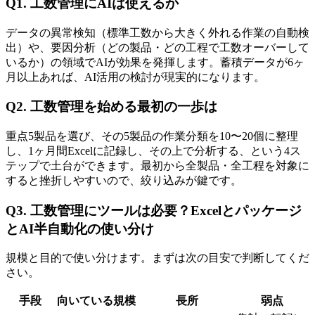
Q1. 工数管理にAIは使えるか
データの異常検知（標準工数から大きく外れる作業の自動検
出）や、要因分析（どの製品・どの工程で工数オーバーして
いるか）の領域でAIが効果を発揮します。蓄積データが6ヶ
月以上あれば、AI活用の検討が現実的になります。
Q2. 工数管理を始める最初の一歩は
重点5製品を選び、その5製品の作業分類を10〜20個に整理
し、1ヶ月間Excelに記録し、その上で分析する、という4ス
テップで土台ができます。最初から全製品・全工程を対象に
すると挫折しやすいので、絞り込みが鍵です。
Q3. 工数管理にツールは必要？Excelとパッケージ
とAI半自動化の使い分け
規模と目的で使い分けます。まずは次の目安で判断してくだ
さい。
手段
向いている規模
長所
弱点