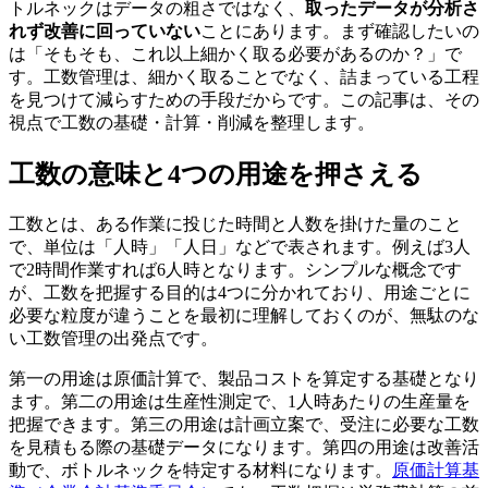
トルネックはデータの粗さではなく、
取ったデータが分析さ
れず改善に回っていない
ことにあります。まず確認したいの
は「そもそも、これ以上細かく取る必要があるのか？」で
す。工数管理は、細かく取ることでなく、詰まっている工程
を見つけて減らすための手段だからです。この記事は、その
視点で工数の基礎・計算・削減を整理します。
工数の意味と4つの用途を押さえる
工数とは、ある作業に投じた時間と人数を掛けた量のこと
で、単位は「人時」「人日」などで表されます。例えば3人
で2時間作業すれば6人時となります。シンプルな概念です
が、工数を把握する目的は4つに分かれており、用途ごとに
必要な粒度が違うことを最初に理解しておくのが、無駄のな
い工数管理の出発点です。
第一の用途は原価計算で、製品コストを算定する基礎となり
ます。第二の用途は生産性測定で、1人時あたりの生産量を
把握できます。第三の用途は計画立案で、受注に必要な工数
を見積もる際の基礎データになります。第四の用途は改善活
動で、ボトルネックを特定する材料になります。
原価計算基