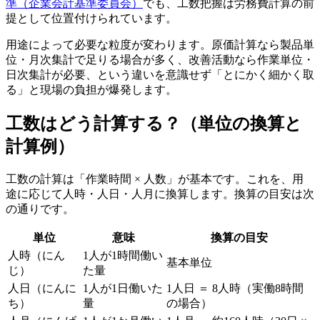
準（企業会計基準委員会）
でも、工数把握は労務費計算の前
提として位置付けられています。
用途によって必要な粒度が変わります。原価計算なら製品単
位・月次集計で足りる場合が多く、改善活動なら作業単位・
日次集計が必要、という違いを意識せず「とにかく細かく取
る」と現場の負担が爆発します。
工数はどう計算する？（単位の換算と
計算例）
工数の計算は「作業時間 × 人数」が基本です。これを、用
途に応じて人時・人日・人月に換算します。換算の目安は次
の通りです。
単位
意味
換算の目安
人時（にん
1人が1時間働い
基本単位
じ）
た量
人日（にんに
1人が1日働いた
1人日 ＝ 8人時（実働8時間
ち）
量
の場合）