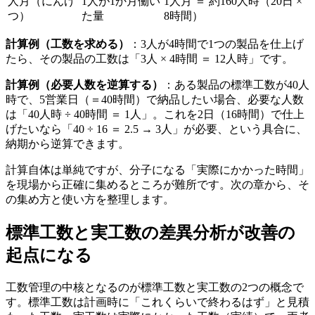
人月（にんげ
1人が1か月働い
1人月 ＝ 約160人時（20日 ×
つ）
た量
8時間）
計算例（工数を求める）
：3人が4時間で1つの製品を仕上げ
たら、その製品の工数は「3人 × 4時間 ＝ 12人時」です。
計算例（必要人数を逆算する）
：ある製品の標準工数が40人
時で、5営業日（＝40時間）で納品したい場合、必要な人数
は「40人時 ÷ 40時間 ＝ 1人」。これを2日（16時間）で仕上
げたいなら「40 ÷ 16 ＝ 2.5 → 3人」が必要、という具合に、
納期から逆算できます。
計算自体は単純ですが、分子になる「実際にかかった時間」
を現場から正確に集めるところが難所です。次の章から、そ
の集め方と使い方を整理します。
標準工数と実工数の差異分析が改善の
起点になる
工数管理の中核となるのが標準工数と実工数の2つの概念で
す。標準工数は計画時に「これくらいで終わるはず」と見積