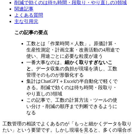
削減で効くのは待ち時間・段取り・やり直しの3領域
関連記事
よくある質問
主な引用元
この記事の要点
工数とは「作業時間 × 人数」。原価計算・
生産性測定・計画立案・改善活動の4用途で
使い、用途ごとに必要な粒度が違う
一番大事なのは、
細かく取りすぎないこ
と
。データ収集の負担が現場を潰し、工数
管理そのものが形骸化する
集計はChatGPT＋Excelの半自動化で軽くで
きる。削減で効くのは待ち時間・段取り・
やり直しの3領域
この記事で、工数の計算方法・ツールの使
い分け・削減の順序まで判断できるように
なる
工数管理の相談でよくあるのが「もっと細かくデータを取り
たい」という要望です。しかし現場を見ると、多くの場合ボ