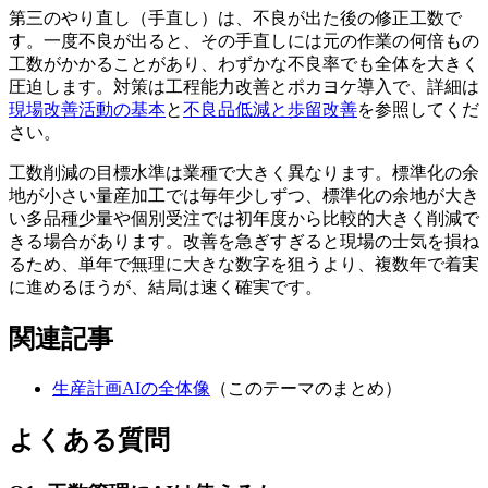
第三のやり直し（手直し）は、不良が出た後の修正工数で
す。一度不良が出ると、その手直しには元の作業の何倍もの
工数がかかることがあり、わずかな不良率でも全体を大きく
圧迫します。対策は工程能力改善とポカヨケ導入で、詳細は
現場改善活動の基本
と
不良品低減と歩留改善
を参照してくだ
さい。
工数削減の目標水準は業種で大きく異なります。標準化の余
地が小さい量産加工では毎年少しずつ、標準化の余地が大き
い多品種少量や個別受注では初年度から比較的大きく削減で
きる場合があります。改善を急ぎすぎると現場の士気を損ね
るため、単年で無理に大きな数字を狙うより、複数年で着実
に進めるほうが、結局は速く確実です。
関連記事
生産計画AIの全体像
（このテーマのまとめ）
よくある質問