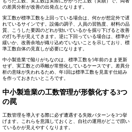
もった工数、実工数は実際にかかった工数（実績）で、両者
の差異分析が改善の出発点となります。
実工数が標準工数を上回っている場合は、何かが想定外で遅
れているサインです。設備の調子、人員の習熟度、材料の品
質、こうした要因のどれが効いているかを掘り下げると改善
の打ち手が見えてきます。逆に下回っている場合は、標準が
緩いか、改善余地が織り込めていないことを示しており、標
準工数自体の見直しが必要になります。
中小製造業で陥りがちなのは、標準工数を5年前のまま更新
せず、実工数との乖離が常態化しているケースです。差異分
析の意味が失われるため、年1回は標準工数を見直す仕組み
を作っておきたいところです。
中小製造業の工数管理が形骸化する3つ
の罠
工数管理を導入する際に必ず遭遇する失敗パターンを3つ挙
げます。これらを意識しておくと、自社の運用がどこで躓い
ているかが見えやすくなります。