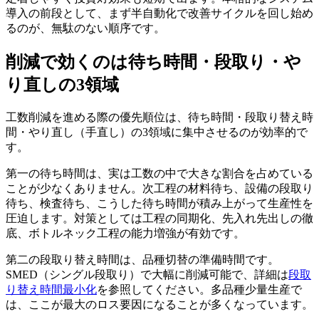
導入の前段として、まず半自動化で改善サイクルを回し始め
るのが、無駄のない順序です。
削減で効くのは待ち時間・段取り・や
り直しの3領域
工数削減を進める際の優先順位は、待ち時間・段取り替え時
間・やり直し（手直し）の3領域に集中させるのが効率的で
す。
第一の待ち時間は、実は工数の中で大きな割合を占めている
ことが少なくありません。次工程の材料待ち、設備の段取り
待ち、検査待ち、こうした待ち時間が積み上がって生産性を
圧迫します。対策としては工程の同期化、先入れ先出しの徹
底、ボトルネック工程の能力増強が有効です。
第二の段取り替え時間は、品種切替の準備時間です。
SMED（シングル段取り）で大幅に削減可能で、詳細は
段取
り替え時間最小化
を参照してください。多品種少量生産で
は、ここが最大のロス要因になることが多くなっています。