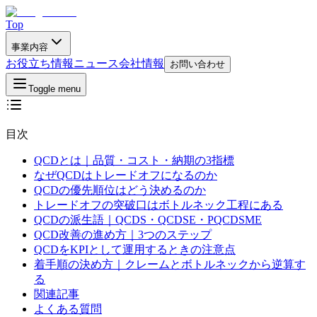
Top
事業内容
お役立ち情報
ニュース
会社情報
お問い合わせ
Toggle menu
目次
QCDとは｜品質・コスト・納期の3指標
なぜQCDはトレードオフになるのか
QCDの優先順位はどう決めるのか
トレードオフの突破口はボトルネック工程にある
QCDの派生語｜QCDS・QCDSE・PQCDSME
QCD改善の進め方｜3つのステップ
QCDをKPIとして運用するときの注意点
着手順の決め方｜クレームとボトルネックから逆算す
る
関連記事
よくある質問