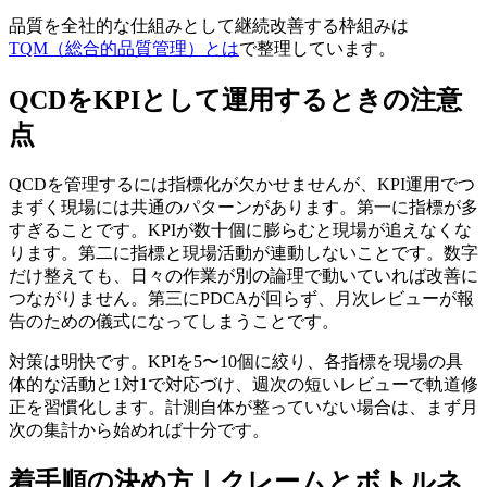
品質を全社的な仕組みとして継続改善する枠組みは
TQM（総合的品質管理）とは
で整理しています。
QCDをKPIとして運用するときの注意
点
QCDを管理するには指標化が欠かせませんが、KPI運用でつ
まずく現場には共通のパターンがあります。第一に指標が多
すぎることです。KPIが数十個に膨らむと現場が追えなくな
ります。第二に指標と現場活動が連動しないことです。数字
だけ整えても、日々の作業が別の論理で動いていれば改善に
つながりません。第三にPDCAが回らず、月次レビューが報
告のための儀式になってしまうことです。
対策は明快です。KPIを5〜10個に絞り、各指標を現場の具
体的な活動と1対1で対応づけ、週次の短いレビューで軌道修
正を習慣化します。計測自体が整っていない場合は、まず月
次の集計から始めれば十分です。
着手順の決め方｜クレームとボトルネ