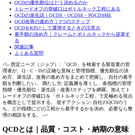
QCDの優先順位はどう決めるのか
トレードオフの突破口はボトルネック工程にある
QCDの派生語｜QCDS・QCDSE・PQCDSME
QCD改善の進め方｜3つのステップ
QCDをKPIとして運用するときの注意点
着手順の決め方｜クレームとボトルネックから逆算す
る
関連記事
よくある質問
<!-- 想定ニーズ（ジョブ）: 「QCD」を検索する製造業の管
理者が、Q・C・Dの正確な意味と管理指標、優先順位の決
め方、派生語、改善の進め方をまとめて把握し、自社の着手
順を判断したい。 満たし方: 定義層を厚くし、各指標の管理
指標・優先順位・派生語・改善3ステップを網羅。加えてト
レードオフの突破口を「ボトルネック工程」で見極める視点
を概念として提示する。 促すアクション: 自社のQCDのう
ち、どの指標にどの工程から着手するかを決め、必要なら整
理の相談をする。 -->
QCDとは｜品質・コスト・納期の意味