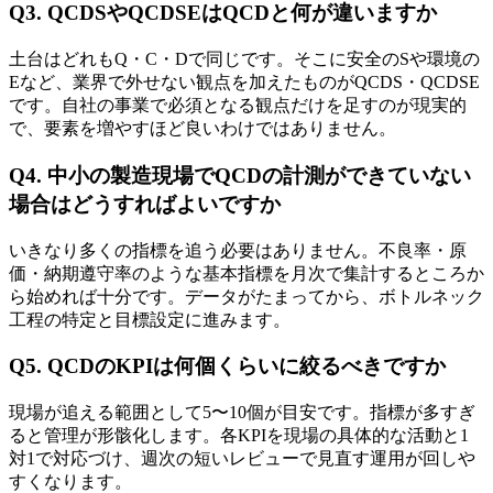
Q3. QCDSやQCDSEはQCDと何が違いますか
土台はどれもQ・C・Dで同じです。そこに安全のSや環境の
Eなど、業界で外せない観点を加えたものがQCDS・QCDSE
です。自社の事業で必須となる観点だけを足すのが現実的
で、要素を増やすほど良いわけではありません。
Q4. 中小の製造現場でQCDの計測ができていない
場合はどうすればよいですか
いきなり多くの指標を追う必要はありません。不良率・原
価・納期遵守率のような基本指標を月次で集計するところか
ら始めれば十分です。データがたまってから、ボトルネック
工程の特定と目標設定に進みます。
Q5. QCDのKPIは何個くらいに絞るべきですか
現場が追える範囲として5〜10個が目安です。指標が多すぎ
ると管理が形骸化します。各KPIを現場の具体的な活動と1
対1で対応づけ、週次の短いレビューで見直す運用が回しや
すくなります。