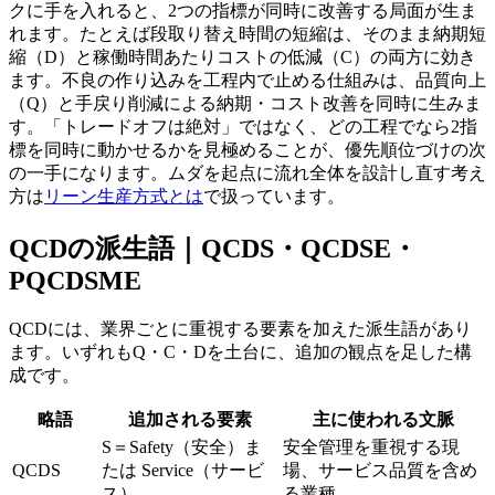
クに手を入れると、2つの指標が同時に改善する局面が生ま
れます。たとえば段取り替え時間の短縮は、そのまま納期短
縮（D）と稼働時間あたりコストの低減（C）の両方に効き
ます。不良の作り込みを工程内で止める仕組みは、品質向上
（Q）と手戻り削減による納期・コスト改善を同時に生みま
す。「トレードオフは絶対」ではなく、どの工程でなら2指
標を同時に動かせるかを見極めることが、優先順位づけの次
の一手になります。ムダを起点に流れ全体を設計し直す考え
方は
リーン生産方式とは
で扱っています。
QCDの派生語｜QCDS・QCDSE・
PQCDSME
QCDには、業界ごとに重視する要素を加えた派生語があり
ます。いずれもQ・C・Dを土台に、追加の観点を足した構
成です。
略語
追加される要素
主に使われる文脈
S＝Safety（安全）ま
安全管理を重視する現
QCDS
たは Service（サービ
場、サービス品質を含め
ス）
る業種