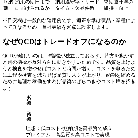
D 納
約束の期日まで
納期遵守率・リード
納期遵守率の
期
に届けられるか
タイム・欠品件数
維持・向上
※目安欄は一般的な運用例です。適正水準は製品・業種によ
って異なるため、自社実績を起点に設定します。
なぜQCDはトレードオフになるのか
QCDが難しいのは、3指標が独立しておらず、片方を動かす
と別の指標が反対方向に動きやすいためです。品質を上げよ
うと検査を増やせばコストと時間が増え、コストを削るため
に工程や検査を減らせば品質リスクが上がり、納期を縮める
ために無理な稼働をすれば品質のばらつきやコスト増を招き
ます。
納期が速い
→
納期が遅い
理想：低コスト×短納期を高品質で成立
プレミアム：高品質を高コストで実現