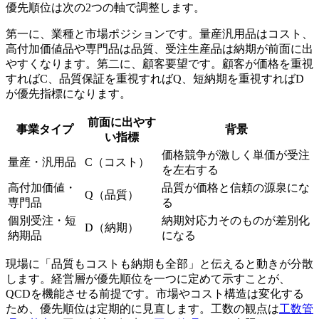
優先順位は次の2つの軸で調整します。
第一に、業種と市場ポジションです。量産汎用品はコスト、
高付加価値品や専門品は品質、受注生産品は納期が前面に出
やすくなります。第二に、顧客要望です。顧客が価格を重視
すればC、品質保証を重視すればQ、短納期を重視すればD
が優先指標になります。
前面に出やす
事業タイプ
背景
い指標
価格競争が激しく単価が受注
量産・汎用品
C（コスト）
を左右する
高付加価値・
品質が価格と信頼の源泉にな
Q（品質）
専門品
る
個別受注・短
納期対応力そのものが差別化
D（納期）
納期品
になる
現場に「品質もコストも納期も全部」と伝えると動きが分散
します。経営層が優先順位を一つに定めて示すことが、
QCDを機能させる前提です。市場やコスト構造は変化する
ため、優先順位は定期的に見直します。工数の観点は
工数管