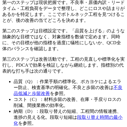
第一のステップは現状把握です。不良率・原価内訳・リード
タイム・工程負荷をデータで整理し、どこにロスや詰まりが
あるかを特定します。ここでボトルネック工程を見つけるこ
とが、後の改善の当てどころを決めます。
第二のステップは目標設定です。「品質を上げる」のような
抽象的な目標ではなく、対象指標を数値で定めます。同時
に、その目標が他の指標を過度に犠牲にしないか、QCD全
体のバランスを確認します。
第三のステップは改善活動です。工程の見直しや標準化を実
行し、PDCAで効果を検証しながら継続します。指標別の代
表的な打ち手は次の通りです。
品質（Q）：作業手順の標準化、ポカヨケによるエラ
ー防止、検査基準の明確化。不良と歩留の改善は
不良
品低減と歩留改善
を参照。
コスト（C）：材料歩留の改善、在庫・手戻りロスの
削減、間接業務の効率化。
納期（D）：段取り替えの短縮、工程間の情報連携、
進捗の見える化。段取り短縮は
段取り替え時間の最小
化
を参照。