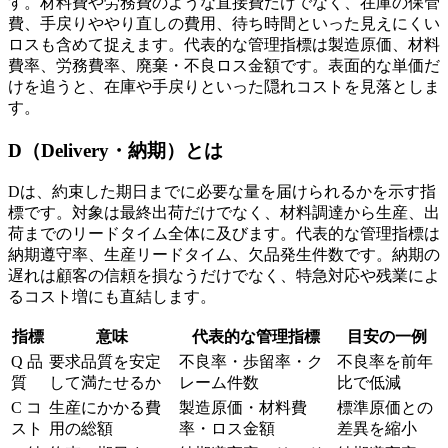
す。材料費や労務費のような直接費だけでなく、在庫の保管
費、手戻りややり直しの費用、待ち時間といった見えにくい
ロスも含めて捉えます。代表的な管理指標は製造原価、材料
費率、労務費率、廃棄・不良ロス金額です。表面的な単価だ
けを追うと、在庫や手戻りといった隠れコストを見落としま
す。
D（Delivery・納期）とは
Dは、約束した期日までに必要な量を届けられるかを示す指
標です。対象は最終出荷だけでなく、材料調達から生産、出
荷までのリードタイム全体に及びます。代表的な管理指標は
納期遵守率、生産リードタイム、欠品発生件数です。納期の
遅れは顧客の信頼を損なうだけでなく、特急対応や残業によ
るコスト増にも直結します。
指標
意味
代表的な管理指標
目安の一例
Q 品
要求品質を安定
不良率・歩留率・ク
不良率を前年
質
して満たせるか
レーム件数
比で低減
C コ
生産にかかる費
製造原価・材料費
標準原価との
スト
用の総額
率・ロス金額
差異を縮小