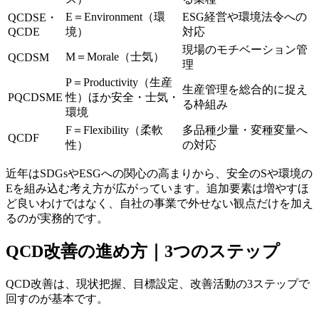
E＝Environment（環
ESG経営や環境法令への
QCDSE・
QCDE
境）
対応
現場のモチベーション管
M＝Morale（士気）
QCDSM
理
P＝Productivity（生産
生産管理を総合的に捉え
PQCDSME
性）ほか安全・士気・
る枠組み
環境
F＝Flexibility（柔軟
多品種少量・変種変量へ
QCDF
性）
の対応
近年はSDGsやESGへの関心の高まりから、安全のSや環境の
Eを組み込む考え方が広がっています。追加要素は増やすほ
ど良いわけではなく、自社の事業で外せない観点だけを加え
るのが実務的です。
QCD改善の進め方｜3つのステップ
QCD改善は、現状把握、目標設定、改善活動の3ステップで
回すのが基本です。