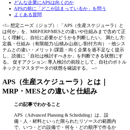
どんな企業にAPSは向くのか
APSの前に「どこが詰まっているか」を問う
よくある質問
<!-- 想定ニーズ（ジョブ）: 「APS（生産スケジューラ）と
は何か」を、MRP/ERP/MESとの違いや仕組みまで含めて正
しく理解し、自社に必要かどうかを判断したい。 満たし方:
定義・仕組み（有限能力/山積み山崩し/割付方向）・他シス
テムとの違い・メリット/課題・向く企業を過不足なく提示
し、読後に「自社は検討すべきか」を判断できる状態にす
る。 促すアクション: 導入検討の前段として、自社のボトル
ネックとマスタデータの状態を確認する。 -->
APS（生産スケジューラ）とは｜
MRP・MESとの違いと仕組み
この記事でわかること
APS（Advanced Planning & Scheduling）は、設
備・人・材料といった限られたリソースの範囲内
で、いつ・どの設備で・何を・どの順序で作るか