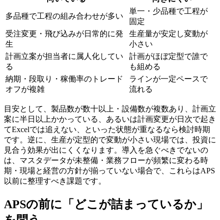
単一・少品種で工程が
多品種で工程の組み合わせが多い
固定
受注変更・飛び込みが日常的に発
生産量が安定し変動が
生
小さい
計画立案が担当者に属人化してい
計画がほぼ定型で誰で
る
も組める
納期・段取り・稼働率のトレード
ラインが一定ペースで
オフが複雑
流れる
目安として、製品数が数十以上・設備数が複数あり、計画立
案に半日以上かかっている、あるいは計画変更が日次で起き
てExcelでは追えない、といった状態が重なるなら検討時期
です。逆に、生産が定型的で変動が小さい現場では、投資に
見合う効果が出にくくなります。導入を急ぐべきでないの
は、マスタデータが未整備・業務フローが頻繁に変わる時
期・現場と経営の方針が揃っていない場合で、これらはAPS
以前に整理すべき課題です。
APSの前に「どこが詰まっているか」
を問う