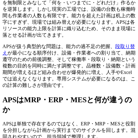
を無制限とみなして「何を・いつまでに・どれだけ」作るか
を逆算します。しかし現実の工場では、設備の台数も稼働時
間も作業者の人数も有限です。能力を超えた計画は机上の数
字にすぎず、現場では組み替えが必要になります。APSは各
リソースの能力上限を計算に織り込むため、そのまま現場に
落とせる計画が出てきます。
APSが扱う典型的な問題は、能力の過不足の把握、
段取り替
え
が最小になる順序付け、設備・作業者への割り当て、納期
遵守のための前後調整、そして稼働率・段取り・納期という
複数の目的を同時に満たす調整です。品種数・設備数・計画
期間が増えるほど組み合わせが爆発的に増え、人手やExcel
では追えなくなります。専用システムが必要になるのは、こ
の計算の難しさが理由です。
APSはMRP・ERP・MESと何が違うの
か
APSは単独で存在するのではなく、ERP・MRP・MESと役割
を分担しながら計画から実行までのサイクルを回します。混
同されやすいので、担当領域で整理します。