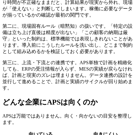
り時間が不正確なままだと、計算結果が現実から外れ、現場
が「使えない」と判断してしまいます。稼働に必要なデータ
が揃っているかの確認が最初の関門です。
第二に、現場固有ルール（暗黙知）の扱いです。「特定の設
備は立ち上げ直後は精度が出ない」「この顧客の納期は厳
守」といった制約は、標準機能では表現しきれないことがあ
ります。導入前にこうしたルールを洗い出し、どこまで制約
として組み込めるかを検証しておく必要があります。
第三に、上流・下流との連携です。APS単独で計画を精緻化
しても、ERPの受注情報が入らず、MESの実績が戻らなけれ
ば、計画と現実のズレは埋まりません。データ連携の設計を
並行して進めることで、計画と実績のサイクルが回り始めま
す。
どんな企業にAPSは向くのか
APSは万能ではありません。向く・向かないの目安を整理し
ます。
向いている
向きにくい