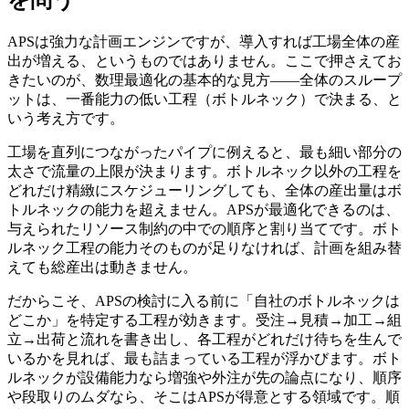
APSは強力な計画エンジンですが、導入すれば工場全体の産
出が増える、というものではありません。ここで押さえてお
きたいのが、数理最適化の基本的な見方――全体のスループ
ットは、一番能力の低い工程（ボトルネック）で決まる、と
いう考え方です。
工場を直列につながったパイプに例えると、最も細い部分の
太さで流量の上限が決まります。ボトルネック以外の工程を
どれだけ精緻にスケジューリングしても、全体の産出量はボ
トルネックの能力を超えません。APSが最適化できるのは、
与えられたリソース制約の中での順序と割り当てです。ボト
ルネック工程の能力そのものが足りなければ、計画を組み替
えても総産出は動きません。
だからこそ、APSの検討に入る前に「自社のボトルネックは
どこか」を特定する工程が効きます。受注→見積→加工→組
立→出荷と流れを書き出し、各工程がどれだけ待ちを生んで
いるかを見れば、最も詰まっている工程が浮かびます。ボト
ルネックが設備能力なら増強や外注が先の論点になり、順序
や段取りのムダなら、そこはAPSが得意とする領域です。順