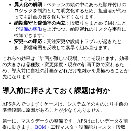
属人化の解消
：ベテランの頭の中にあった順序付けの
ロジックを制約として明文化するため、担当者が代わ
っても計画の質を保ちやすくなります。
納期遵守と稼働率の両立
：段取りをまとめて組むこと
で
設備の稼働
を上げつつ、納期遅れのリスクを事前に
検知できます。
変更への即応
：受注変更や設備トラブルが起きたと
き、影響範囲を反映して素早く組み直せます。
これらの効果は「計画が難しい現場」でこそ現れます。効果
の大きさは品種数・変更頻度・現在の計画工数で変わるた
め、導入前に自社の計画がどれだけ複雑かを見極めることが
先になります。
導入前に押さえておく課題は何か
APS導入でつまずくケースは、システムそのものより手前の
準備段階に原因があることが少なくありません。
第一に、マスタデータの整備です。APSは正しいデータを前
提に動きます。
BOM
・工程マスタ・設備能力マスタ・段取