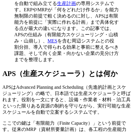
を自動で組み立てる
生産計画
の専用システムで
す。ERPやMRPが「何をどれだけ作るか」を能力
無制限の前提で粗く決めるのに対し、APSは有限
能力を前提に「実際に作れる計画」まで具体化す
る点が最大の違いになります。この記事では、
APSの仕組み（有限能力スケジューリング・山積
み・山崩し）、
MES
を含む周辺システムとの役
割分担、導入で得られる効果と事前に整えるべき
課題、そして向く企業・向かない企業の見分け方
までを整理します。
APS（生産スケジューラ）とは何か
APSはAdvanced Planning and Scheduling（先進的計画とスケ
ジューリング）の略で、日本語では生産スケジューラと呼ば
れます。役割を一文にすると、設備・作業者・材料・治工具
といった限りある資源の制約を守りながら、実行可能な生産
スケジュールを自動で立案するシステムです。
ここでの鍵は「有限能力（Finite Capacity）」という前提で
す。従来のMRP（資材所要量計画）は、各工程の生産能力