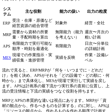
シス
主な役割
能力の扱い
出力の粒度
テム
受注・在庫・原価など
対象外
経営・全社
ERP
経営資源の総合管理
需要から資材の所要
無限能力（能力
週次〜月次の
MRP
量・手配時期を算出
を考えない）
粗い計画
有限能力で実行可能な
日次〜分単位
有限能力
APS
順序・時刻を最適化
の詳細計画
現場での作業指示・実
作業・設備レ
実績を反映
MES
績収集・進捗管理
ベル
流れで見ると、ERP/MRPが「何を・いつまでに・どれだ
け」を粗く決め、APSがそれを「どの設備で・どの順に・何
時から」まで具体化し、MESが現場で実行して実績を戻し
ます。APSは計画系の最下流かつ実行系の直前に位置し、上
流の受注情報と下流の実績をつなぐ役割を持ちます。
MRPとAPSの本質的な違いは視点にあります。MRPが「資
材の観点から、作るべきものを計算する」のに対し、APSは
「リソースの観点から、作れるものを作れる順序で計画す