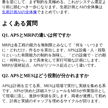
番を逆にして、まず制約を見極める。これがシステム選定よ
り前に踏むべき一歩になります。生産計画とAIの全体像は
生産計画AIの全体像
でまとめています。
よくある質問
Q1. APSとMRPの違いは何ですか
MRPは各工程の能力を無制限とみなして「何を・いつまで
に・どれだけ」作るかを算出します。APSは設備・人・段取
りといった有限能力の制約を加味し、「どの設備で・どの順
に・何時から」まで具体化して実行可能な計画にします。
MRPが資材起点、APSがリソース起点という違いです。
Q2. APSとMESはどう役割が分かれますか
APSは計画を立てる系、MESは現場で実行し実績を集める系
です。APSが決めた詳細スケジュールをMESが作業指示とし
て現場に流し、進捗や実績を戻します。両者が連携して初め
て、計画と実績のギャップを埋めるサイクルが回ります。