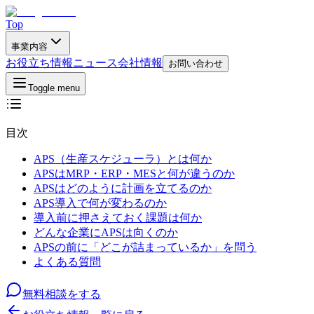
Top
事業内容
お役立ち情報
ニュース
会社情報
お問い合わせ
Toggle menu
目次
APS（生産スケジューラ）とは何か
APSはMRP・ERP・MESと何が違うのか
APSはどのように計画を立てるのか
APS導入で何が変わるのか
導入前に押さえておく課題は何か
どんな企業にAPSは向くのか
APSの前に「どこが詰まっているか」を問う
よくある質問
無料相談をする