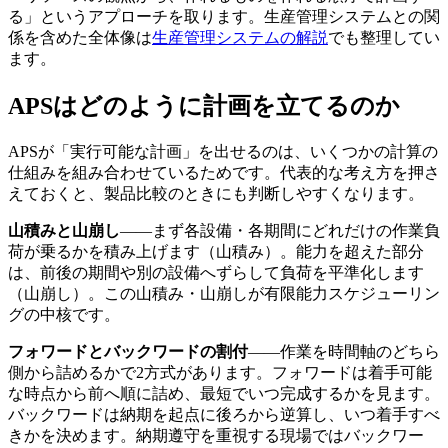
る」というアプローチを取ります。生産管理システムとの関
係を含めた全体像は
生産管理システムの解説
でも整理してい
ます。
APSはどのように計画を立てるのか
APSが「実行可能な計画」を出せるのは、いくつかの計算の
仕組みを組み合わせているためです。代表的な考え方を押さ
えておくと、製品比較のときにも判断しやすくなります。
山積みと山崩し
――まず各設備・各期間にどれだけの作業負
荷が乗るかを積み上げます（山積み）。能力を超えた部分
は、前後の期間や別の設備へずらして負荷を平準化します
（山崩し）。この山積み・山崩しが有限能力スケジューリン
グの中核です。
フォワードとバックワードの割付
――作業を時間軸のどちら
側から詰めるかで2方式があります。フォワードは着手可能
な時点から前へ順に詰め、最短でいつ完成するかを見ます。
バックワードは納期を起点に後ろから逆算し、いつ着手すべ
きかを決めます。納期遵守を重視する現場ではバックワー