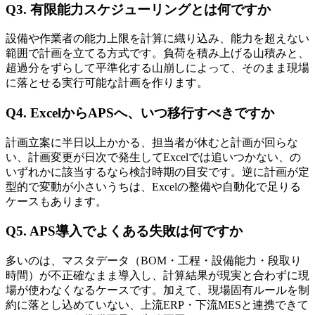
Q3. 有限能力スケジューリングとは何ですか
設備や作業者の能力上限を計算に織り込み、能力を超えない
範囲で計画を立てる方式です。負荷を積み上げる山積みと、
超過分をずらして平準化する山崩しによって、そのまま現場
に落とせる実行可能な計画を作ります。
Q4. ExcelからAPSへ、いつ移行すべきですか
計画立案に半日以上かかる、担当者が休むと計画が回らな
い、計画変更が日次で発生してExcelでは追いつかない、の
いずれかに該当するなら検討時期の目安です。逆に計画が定
型的で変動が小さいうちは、Excelの整備や自動化で足りる
ケースもあります。
Q5. APS導入でよくある失敗は何ですか
多いのは、マスタデータ（BOM・工程・設備能力・段取り
時間）が不正確なまま導入し、計算結果が現実と合わずに現
場が使わなくなるケースです。加えて、現場固有ルールを制
約に落とし込めていない、上流ERP・下流MESと連携できて